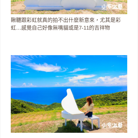
鞦韆跟彩虹就真的拍不出什麼新意來，尤其是彩
虹…感覺自己好像無嘴貓或是7-11的吉祥物