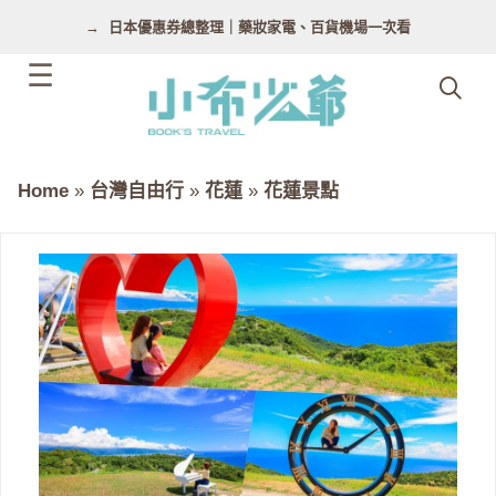
跳
日本優惠券總整理｜藥妝家電、百貨機場一次看
至
主
要
內
容
Home
»
台灣自由行
»
花蓮
»
花蓮景點