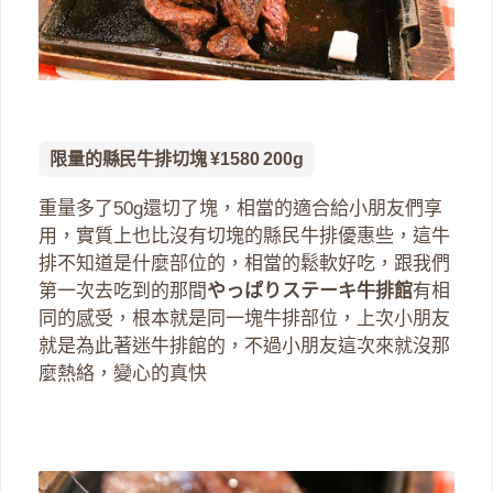
限量的縣民牛排切塊 ¥1580 200g
重量多了50g還切了塊，相當的適合給小朋友們享
用，實質上也比沒有切塊的縣民牛排優惠些，這牛
排不知道是什麼部位的，相當的鬆軟好吃，跟我們
第一次去吃到的那間
やっぱりステーキ牛排館
有相
同的感受，根本就是同一塊牛排部位，上次小朋友
就是為此著迷牛排館的，不過小朋友這次來就沒那
麼熱絡，變心的真快