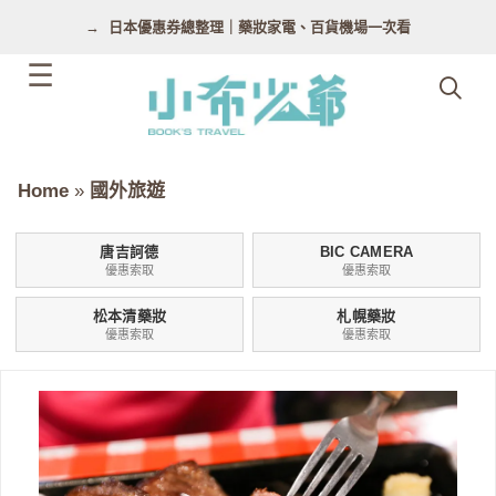
跳
日本優惠券總整理｜藥妝家電、百貨機場一次看
至
主
要
內
容
Home
»
國外旅遊
唐吉訶德
BIC CAMERA
優惠索取
優惠索取
松本清藥妝
札幌藥妝
優惠索取
優惠索取