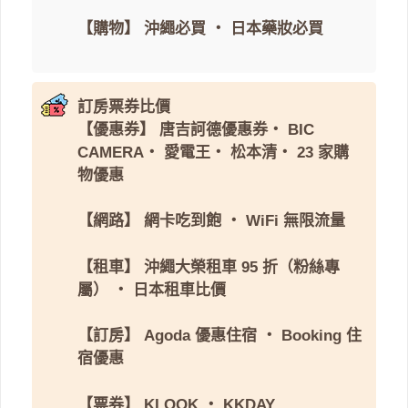
【購物】
沖繩必買
・
日本藥妝必買
訂房票券比價
【優惠券】
唐吉訶德優惠券
・
BIC
CAMERA
・
愛電王
・
松本清
・
23 家購
物優惠
【網路】
網卡吃到飽
・
WiFi 無限流量
【租車】
沖繩大榮租車 95 折（粉絲專
屬）
・
日本租車比價
【訂房】
Agoda 優惠住宿
・
Booking 住
宿優惠
【票券】
KLOOK
・
KKDAY