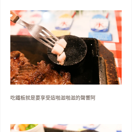
吃鐵板就是要享受這啪滋啪滋的聲響阿