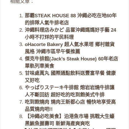
相關文章：
那霸STEAK HOUSE 88 沖繩必吃在地60年
的排隊人氣牛排老店
沖繩料理店みかど 品嘗沖繩媽媽好手藝 24
小時不打烊的平民料理
oHacorte Bakery 超人氣水果塔 鄉村雜貨
風格 沖繩市區早午餐推薦
傑克牛排館(Jack’s Steak House) 60年老店
單軌列車美食
甘味處萬丸 國際通點飲料送豐富早餐 健康
又好吃
やっぱりステーキ牛排館 熔岩岩燒牛排讓
人不斷回訪 超好吃的吃到飽美式牛排
吃到飽燒肉 燒肉王新都心店 暢快地享受高
品質燒肉吧!!
【沖繩必吃美食】泊港魚市場 挑戰大生蠔
黑鮪魚握壽司 新鮮海產爽爽吃