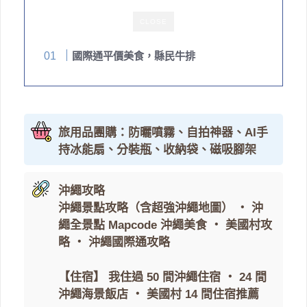
CLOSE
國際通平價美食，縣民牛排
旅用品團購：防曬噴霧、自拍神器、AI手
持冰能扇、分裝瓶、收納袋、磁吸腳架
沖繩攻略
沖繩景點攻略（含超強沖繩地圖）
・
沖
繩全景點 Mapcode
沖繩美食
・
美國村攻
略
・
沖繩國際通攻略
【住宿】
我住過 50 間沖繩住宿
・
24 間
沖繩海景飯店
・
美國村 14 間住宿推薦