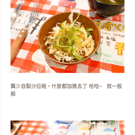
龔少自製沙拉碗，什麼都加進去了 哈哈~ 就一般
般