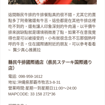
這間縣民牛排的牛排餐點真的很不錯，尤其它的賣
點多了阿骨豬還有牛舌，這些都是在其他牛排店裡
吃不到的，還有讓人印象深刻的牛肉湯，以平價牛
排來說缺點就是環境稍微差了點，如果不在意我覺
得也是可以被接受的，小布就很念念不忘那個熱呼
呼的牛舌，住在國際通附近的朋友，可以參考看看
~ 龔少真心推薦拉
縣民牛排國際通店（県民ステーキ国際通り
店）
電話: 098-959-1612
地址:沖縄県那覇市牧志3-8-31
營業時間:星期一到星期日11:00～24:00
MAPCODE: 33 158 272*36