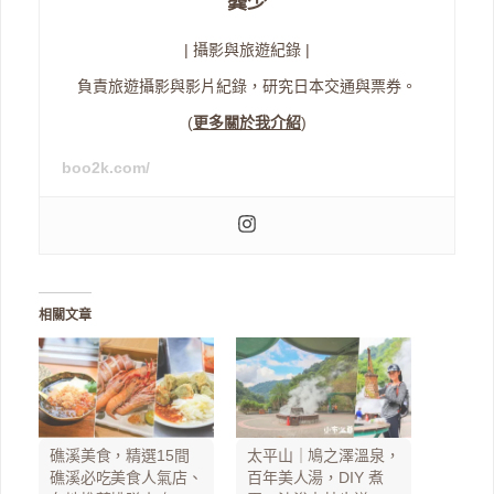
龔少
| 攝影與旅遊紀錄 |
負責旅遊攝影與影片紀錄，研究日本交通與票券。
(
更多關於我介紹
)
boo2k.com/
相關文章
礁溪美食，精選15間
太平山｜鳩之澤溫泉，
礁溪必吃美食人氣店、
百年美人湯，DIY 煮