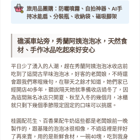
旅用品團購：防曬噴霧、自拍神器、AI手
持冰能扇、分裝瓶、收納袋、磁吸腳架
礁溪車站旁，秀蘭阿姨泡泡冰，天然食
材、手作冰品吃起來好安心
平日少了湧入的人潮，趕在秀蘭阿姨泡泡冰收店前
吃到了這間古早味泡泡冰，好客的老闆娘，不時還
會跟我們寒暄幾句，在聊天之餘才知道，她們家已
經開店40多年，聽說隔天她就準備收店過冬了，因
為這間無名冰店只開夏、秋至入冬的幾個月，冰櫃
就只剩下幾個季節限定固定的口味可以挑選。
桂圓配花生、百香果配牛奶這些都是老闆娘前一晚
製作的，跟基隆的泡泡冰很相像，不過這裡是拌好
了再來賣，用的是新鮮食材，一碗40塊，吃到我身