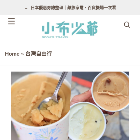
跳
日本優惠券總整理｜藥妝家電、百貨機場一次看
至
主
要
內
容
Home
»
台灣自由行