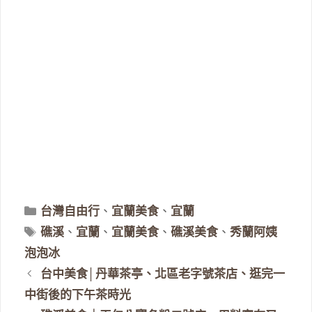
分
台灣自由行
、
宜蘭美食
、
宜蘭
類
標
礁溪
、
宜蘭
、
宜蘭美食
、
礁溪美食
、
秀蘭阿姨
籤
泡泡冰
台中美食│丹華茶亭、北區老字號茶店、逛完一
中街後的下午茶時光