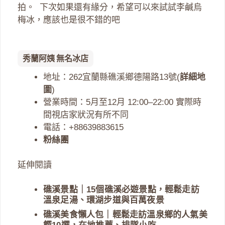
拍。 下次如果還有緣分，希望可以來試試李鹹烏
梅冰，應該也是很不錯的吧
秀蘭阿姨 無名冰店
地址：262宜蘭縣礁溪鄉德陽路13號(
詳細地
圖
)
營業時間：5月至12月 12:00–22:00 實際時
間視店家狀況有所不同
電話：+88639883615
粉絲團
延伸閱讀
礁溪景點｜15個礁溪必遊景點，輕鬆走訪
溫泉足湯、環湖步道與百萬夜景
礁溪美食懶人包｜輕鬆走訪溫泉鄉的人氣美