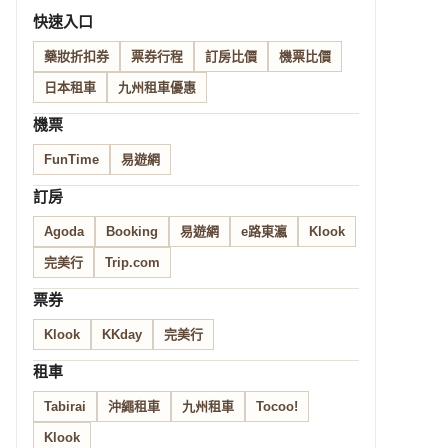
快速入口
藥妝折扣券
票券行程
訂房比價
機票比價
日本租車
九州租車優惠
機票
FunTime
易遊網
訂房
Agoda
Booking
易遊網
e路東瀛
Klook
完美行
Trip.com
票券
Klook
KKday
完美行
租車
Tabirai
沖繩租車
九州租車
Tocoo!
Klook