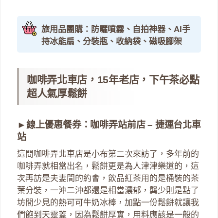
旅用品團購：防曬噴霧、自拍神器、AI手
持冰能扇、分裝瓶、收納袋、磁吸腳架
咖啡弄北車店，15年老店，下午茶必點
超人氣厚鬆餅
►
線上優惠餐券：咖啡弄站前店 – 捷運台北車
站
這間咖啡弄北車店是小布第二次來訪了，多年前的
咖啡弄就相當出名，鬆餅更是為人津津樂道的，這
次再訪是夫妻間的約會，飲品紅茶用的是桶裝的茶
葉分裝，一沖二沖都還是相當濃郁，龔少則是點了
坊間少見的熱可可牛奶冰棒，加點一份鬆餅就讓我
們飽到天靈蓋，因為鬆餅厚實，用料應該是一般的