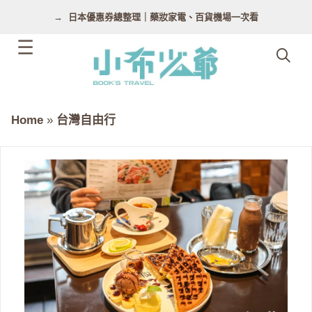
跳
日本優惠券總整理｜藥妝家電、百貨機場一次看
至
主
要
內
容
Home
»
台灣自由行