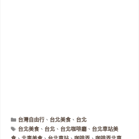
分
台灣自由行
、
台北美食
、
台北
類
標
台北美食
、
台北
、
台北咖啡廳
、
台北車站美
籤
食
、
北車美食
、
台北車站
、
咖啡弄
、
咖啡弄北車