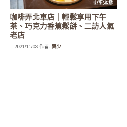
咖啡弄北車店｜輕鬆享用下午
茶、巧克力香蕉鬆餅、二訪人氣
老店
2021/11/03
作者:
龔少