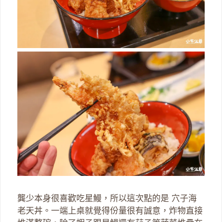
龔少本身很喜歡吃星鰻，所以這次點的是 穴子海
老天丼。一端上桌就覺得份量很有誠意，炸物直接