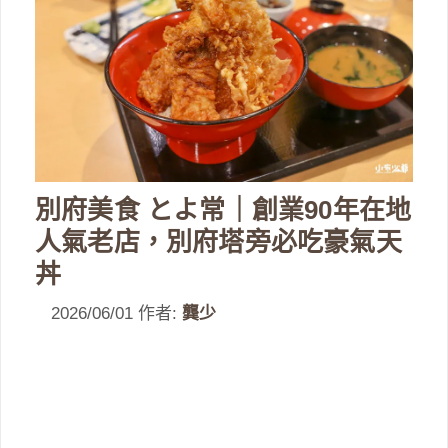
別府美食 とよ常｜創業90年在地
人氣老店，別府塔旁必吃豪氣天
丼
2026/06/01
作者:
龔少