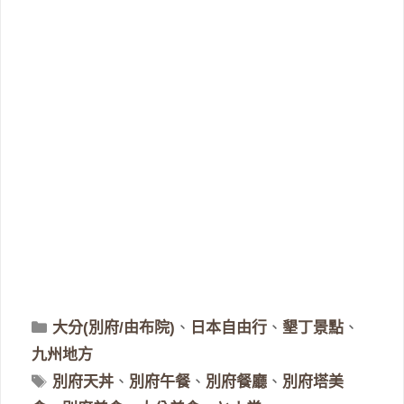
分
大分(別府/由布院)
、
日本自由行
、
墾丁景點
、
類
九州地方
標
別府天丼
、
別府午餐
、
別府餐廳
、
別府塔美
籤