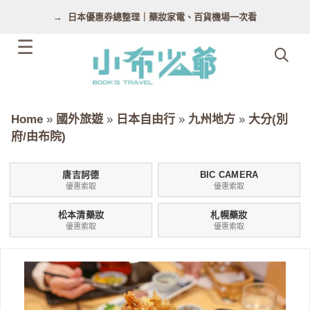
跳
日本優惠券總整理｜藥妝家電、百貨機場一次看
至
主
要
內
容
Home
»
國外旅遊
»
日本自由行
»
九州地方
»
大分(別
府/由布院)
唐吉訶德
BIC CAMERA
優惠索取
優惠索取
松本清藥妝
札幌藥妝
優惠索取
優惠索取