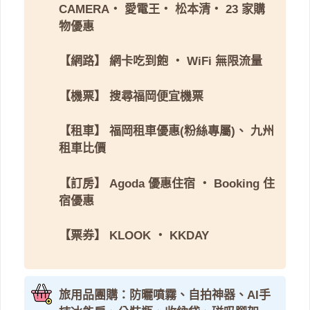
CAMERA
・
愛電王
・
松本清
・
23 家購
物優惠
【網路】
網卡吃到飽
・
WiFi 無限流量
【機票】
搜尋福岡便宜機票
【租車】
福岡租車優惠(粉絲專屬)
、
九州
租車比價
【訂房】
Agoda 優惠住宿
・
Booking 住
宿優惠
【票券】
KLOOK
・
KKDAY
旅用品團購：防曬噴霧、自拍神器、AI手