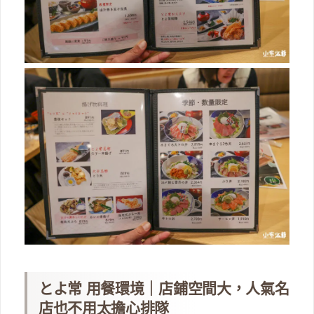
とよ常 用餐環境｜店鋪空間大，人氣名
店也不用太擔心排隊