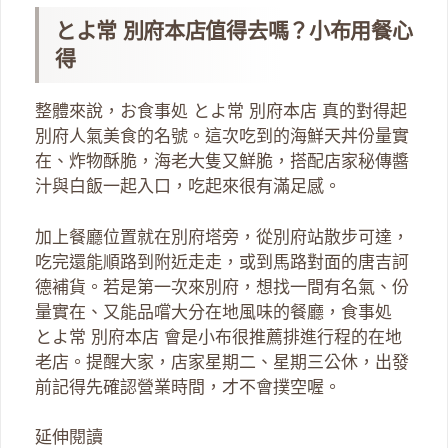
とよ常 別府本店值得去嗎？小布用餐心
得
整體來說，お食事処 とよ常 別府本店 真的對得起
別府人氣美食的名號。這次吃到的海鮮天丼份量實
在、炸物酥脆，海老大隻又鮮脆，搭配店家秘傳醬
汁與白飯一起入口，吃起來很有滿足感。
加上餐廳位置就在別府塔旁，從別府站散步可達，
吃完還能順路到附近走走，或到馬路對面的唐吉訶
德補貨。若是第一次來別府，想找一間有名氣、份
量實在、又能品嚐大分在地風味的餐廳，食事処
とよ常 別府本店 會是小布很推薦排進行程的在地
老店。提醒大家，店家星期二、星期三公休，出發
前記得先確認營業時間，才不會撲空喔。
延伸閱讀