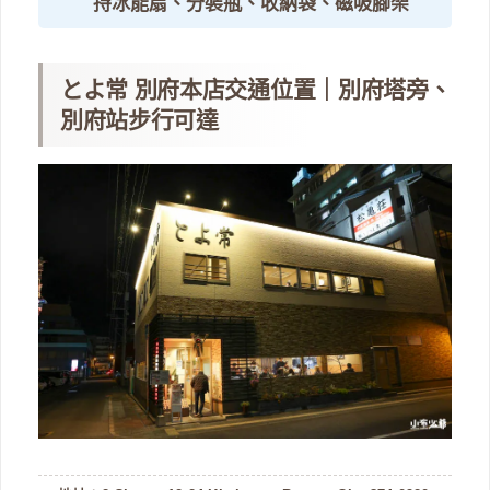
持冰能扇、分裝瓶、收納袋、磁吸腳架
とよ常 別府本店交通位置｜別府塔旁、
別府站步行可達