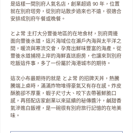
是這樣一間別府人氣名店，創業超過 90 年，位置
就在別府塔旁，從別府站散步過來也不遠，很適合
安排成別府午餐或晚餐。
とよ常 主打大分豐後地區的在地食材，別府周邊
面向豐後水道，這片海域位在瀨戶內海與太平洋之
間，暖流與寒流交會，孕育出鮮味豐富的海產。從
豐後水道捕撈上岸的海鮮直送廚房，也讓來到別府
吃飯這件事，多了一份屬於海港城市的期待。
這次小布最期待的就是 とよ常 的招牌天丼，熱騰
騰端上桌時，滿滿炸物堆得豪氣又有存在感。炸皮
酥脆卻不厚重，蝦子尺寸大、咬下去帶著鮮脆口
感，再搭配店家創業以來延續的秘傳醬汁，鹹甜香
氣滲進白飯裡，是一碗很有別府旅行記憶的在地美
味。