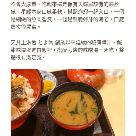
不會太厚重，吃起來還是保有天婦羅該有的輕盈
感。星鰻本身口感柔軟，搭配炸蝦一起入口，一個
是細緻的魚肉香氣，一個是鮮脆彈牙的海老，口感
層次很豐富。
天丼上淋著 とよ常 創業以來延續的秘傳醬汁，鹹
甜味道滲進白飯裡，搭配旁邊的味噌湯一起吃，整
體很有滿足感。