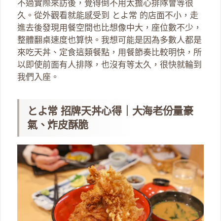
不過實際來訪後，覺得倒不用太擔心排隊會等很
久。從外觀看就能感受到 とよ常 的店面不小，走
進去後發現用餐空間也比想像中大，座位數不少，
整體翻桌速度也算快。我想可能是因為多數人都是
來吃天丼、定食這類餐點，用餐節奏比較明快，所
以即使前面有人排隊，也沒有等太久，很快就輪到
我們入座。
とよ常 招牌天丼心得｜大海老份量豪
氣、炸皮酥脆