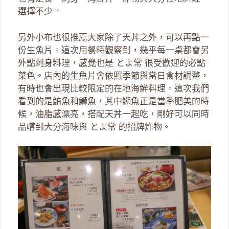
選擇不少。
另外小布也很推薦大家除了天丼之外，可以再點一
份生魚片。這次用餐時觀察到，幾乎每一桌都會另
外點刺身料理，感覺也是 とよ常 很受歡迎的必點
菜色。店內的生魚片會依照季節與當日食材調整，
有時也會出現比較限定的在地海鮮料理。這次我們
看到的是鮪魚和鰤魚，其中鰤魚正是當季肥美的時
候，油脂感漂亮，搭配天丼一起吃，剛好可以同時
品嚐到大分海味與 とよ常 的招牌炸物。