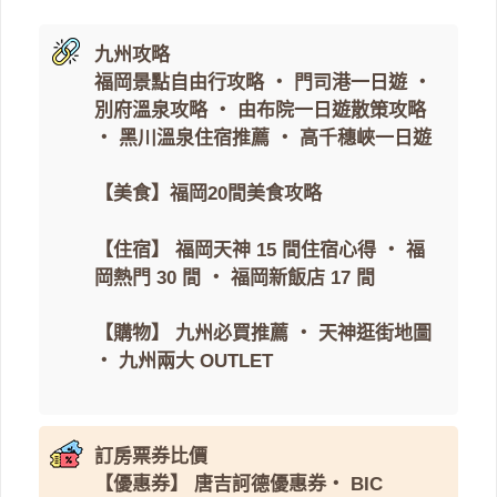
九州攻略
福岡景點自由行攻略
・
門司港一日遊
・
別府溫泉攻略
・
由布院一日遊散策攻略
・
黑川溫泉住宿推薦
・
高千穗峽一日遊
【美食】
福岡20間美食攻略
【住宿】
福岡天神 15 間住宿心得
・
福
岡熱門 30 間
・
福岡新飯店 17 間
【購物】
九州必買推薦
・
天神逛街地圖
・
九州兩大 OUTLET
訂房票券比價
【優惠券】
唐吉訶德優惠券
・
BIC