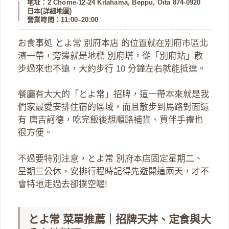
地址：2 Chome-12-24 Kitahama, Beppu, Oita 874-0920
日本(
詳細地圖
)
營業時間：11:00–20:00
お食事処 とよ常 別府本店 的位置就在別府市區北
濱一帶，旁邊就是地標 別府塔，從「別府站」散
步過來也不遠，大約步行 10 分鐘左右就能抵達。
餐廳有大大的「とよ常」招牌，這一帶本來就是我
們家最愛安排住宿的區域，而且散步到馬路對面還
有 唐吉訶德，吃完飯後想順路補貨、買伴手禮也
很方便。
不過要特別注意，とよ常 別府本店固定星期二、
星期三公休，安排行程時記得先避開這兩天，才不
會特地走過去卻撲空喔!
とよ常 菜單推薦｜招牌天丼、定食與大