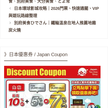
食
、
別府美食
、
大分美食
、
とよ常
日本環球影城攻略｜2026門票、快速通關、VIP
與遊玩路線整理
別府美食ひでさん｜鐵輪溫泉在地人推薦地雞
炭火燒
》日本優惠券 / Japan Coupon