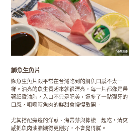
鰤魚生魚片
鰤魚生魚片跟平常在台灣吃到的鰤魚口感不太一
樣。油亮的魚生看起來就很漂亮，每一片都像是帶
著細緻油脂，入口不只是肥美，還多了一點彈牙的
口感，咀嚼時魚肉的鮮甜會慢慢散開。
尤其搭配旁邊的洋蔥、海帶芽與檸檬一起吃，清爽
感把魚肉油脂襯得更剛好，不會覺得膩。