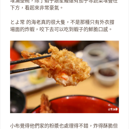
堆滿整碗，除了蝦子跟星鰻還有茄子等蔬菜堆疊在
下方，看起來非常豪氣。
とよ常 的海老真的很大隻，不是那種只有外衣撐
場面的炸蝦，咬下去可以吃到蝦子的鮮脆口感。
小布覺得他們家的粉漿也處理得不錯，炸得酥脆但