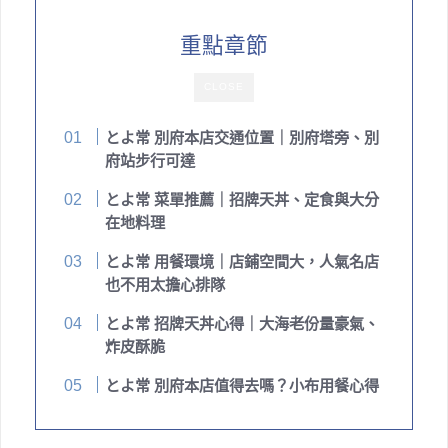
重點章節
CLOSE
とよ常 別府本店交通位置｜別府塔旁、別
府站步行可達
とよ常 菜單推薦｜招牌天丼、定食與大分
在地料理
とよ常 用餐環境｜店鋪空間大，人氣名店
也不用太擔心排隊
とよ常 招牌天丼心得｜大海老份量豪氣、
炸皮酥脆
とよ常 別府本店值得去嗎？小布用餐心得