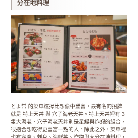
分在地料理
とよ常 的菜單選擇比想像中豐富，最有名的招牌
就是 特上天丼 與 穴子海老天丼。特上天丼裡有 3
隻大海老、穴子海老天丼則是星鰻與炸蝦的組合，
很適合想吃得更豐富一點的人。除此之外，菜單裡
也有定食、刺身、海鮮丼、炸物與大分在地料理，