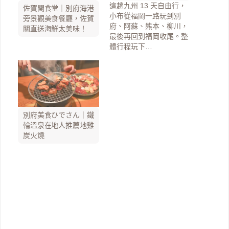
這趟九州 13 天自由行，
佐賀関食堂｜別府海港
小布從福岡一路玩到別
旁景觀美食餐廳，佐賀
府、阿蘇、熊本、柳川，
關直送海鮮太美味！
最後再回到福岡收尾。整
體行程玩下…
別府美食ひでさん｜鐵
輪溫泉在地人推薦地雞
炭火燒