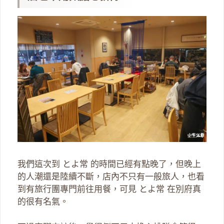
我們這次到 とよ常 的時間已經有點晚了，但晚上
的人潮還是陸續不斷，店內不只有一般旅人，也看
到有旅行團專門前往用餐，可見 とよ常 在別府真
的很有名氣。