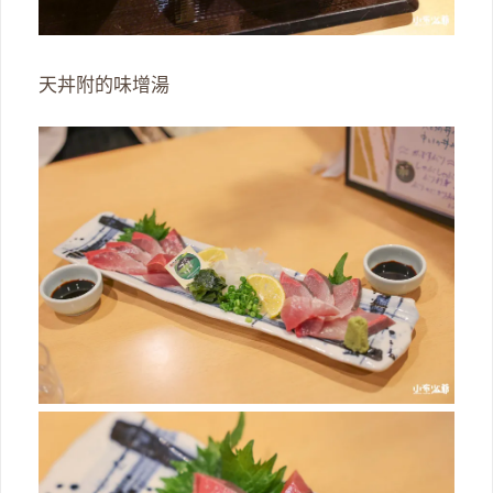
天丼附的味增湯