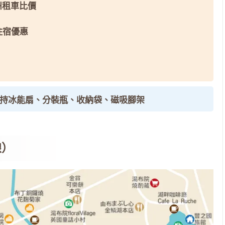
州租車比價
 住宿優惠
手持冰能扇、分裝瓶、收納袋、磁吸腳架
線）