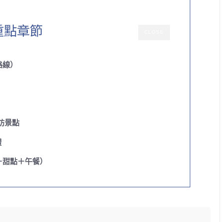
重點章節
CLOSE
路線）
訪景點
禮
＋甜點＋午餐）