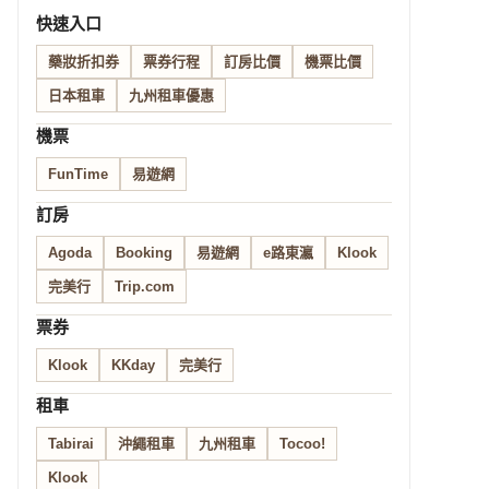
快速入口
藥妝折扣券
票券行程
訂房比價
機票比價
日本租車
九州租車優惠
機票
FunTime
易遊網
訂房
Agoda
Booking
易遊網
e路東瀛
Klook
完美行
Trip.com
票券
Klook
KKday
完美行
租車
Tabirai
沖繩租車
九州租車
Tocoo!
Klook