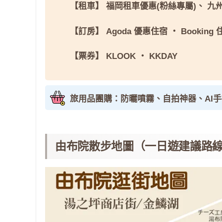
【租車】
福岡租車優惠(粉絲專屬)
、
九
【訂房】
Agoda 優惠住宿
・
Booking
【票券】
KLOOK
・
KKDAY
旅用品團購：防曬噴霧、自拍神器、AI
由布院散步地圖（一日遊建議路