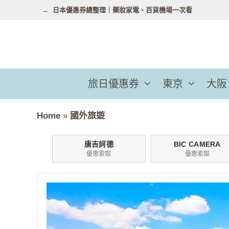
跳
日本優惠券總整理｜藥妝家電、百貨機場一次看
至
主
要
內
容
旅日優惠券
東京
大阪
Home
»
國外旅遊
唐吉訶德
BIC CAMERA
優惠索取
優惠索取