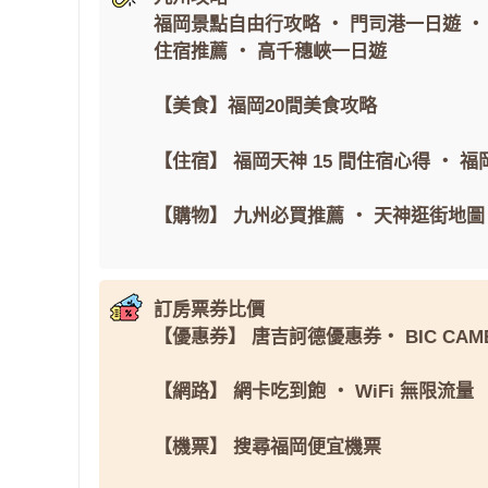
福岡景點自由行攻略
・
門司港一日遊
住宿推薦
・
高千穗峽一日遊
【美食】
福岡20間美食攻略
【住宿】
福岡天神 15 間住宿心得
・
福岡
【購物】
九州必買推薦
・
天神逛街地圖
訂房票券比價
【優惠券】
唐吉訶德優惠券
・
BIC CAM
【網路】
網卡吃到飽
・
WiFi 無限流量
【機票】
搜尋福岡便宜機票