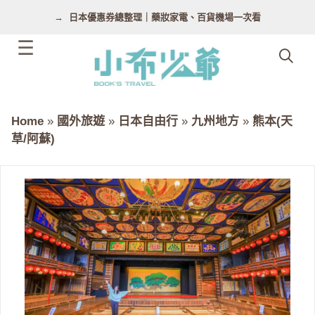
跳
日本優惠券總整理｜藥妝家電、百貨機場一次看
至
主
要
內
容
Home
»
國外旅遊
»
日本自由行
»
九州地方
»
熊本(天
草/阿蘇)