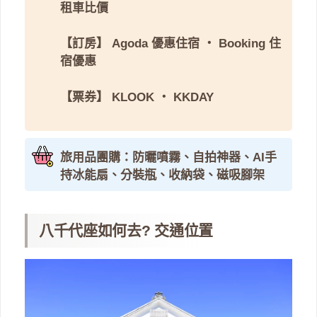
租車比價
【訂房】
Agoda 優惠住宿
・
Booking 住
宿優惠
【票券】
KLOOK
・
KKDAY
旅用品團購：防曬噴霧、自拍神器、AI手
持冰能扇、分裝瓶、收納袋、磁吸腳架
八千代座如何去? 交通位置