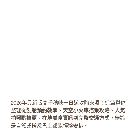
2026年最新版高千穗峽一日遊攻略來囉！這篇幫你
整理從
划船預約教學
、
天空小火車搭乘攻略
、
人氣
拍照點推薦
、
在地美食資訊
到
完整交通方式
，無論
是自駕或搭乘巴士都能輕鬆安排。