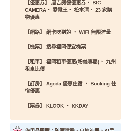
【優惠券】
唐吉訶德優惠券
・
BIC
CAMERA
・
愛電王
・
松本清
・
23 家購
物優惠
【網路】
網卡吃到飽
・
WiFi 無限流量
【機票】
搜尋福岡便宜機票
【租車】
福岡租車優惠(粉絲專屬)
、
九州
租車比價
【訂房】
Agoda 優惠住宿
・
Booking 住
宿優惠
【票券】
KLOOK
・
KKDAY
旅用品團購：防曬噴霧、自拍神器、AI手