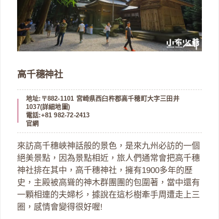
高千穗神社
地址:〒882-1101 宮崎県西臼杵郡高千穂町大字三田井
1037(
詳細地圖
)
電話:+81 982-72-2413
官網
來訪高千穗峽神話般的景色，是來九州必訪的一個
絕美景點，因為景點相近，旅人們通常會把高千穗
神社排在其中，高千穗神社，擁有1900多年的歷
史，主殿被高聳的神木群團團的包圍著，當中還有
一顆相連的夫婦杉，據說在這杉樹牽手周遭走上三
圈，感情會變得很好喔!