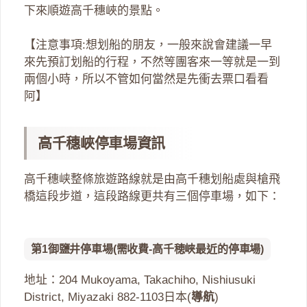
下來順遊高千穗峽的景點。
【注意事項:想划船的朋友，一般來說會建議一早
來先預訂划船的行程，不然等團客來一等就是一到
兩個小時，所以不管如何當然是先衝去票口看看
阿】
高千穗峽停車場資訊
高千穗峡整條旅遊路線就是由高千穗划船處與槍飛
橋這段步道，這段路線更共有三個停車場，如下：
第1御鹽井停車場(需收費-高千穂峡最近的停車場)
地址：204 Mukoyama, Takachiho, Nishiusuki
District, Miyazaki 882-1103日本(
導航
)