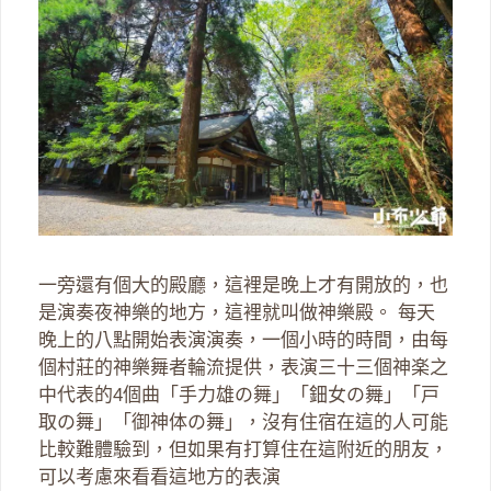
一旁還有個大的殿廳，這裡是晚上才有開放的，也
是演奏夜神樂的地方，這裡就叫做神樂殿。 每天
晚上的八點開始表演演奏，一個小時的時間，由每
個村莊的神樂舞者輪流提供，表演三十三個神楽之
中代表的4個曲「手力雄の舞」「鈿女の舞」「戸
取の舞」「御神体の舞」，沒有住宿在這的人可能
比較難體驗到，但如果有打算住在這附近的朋友，
可以考慮來看看這地方的表演