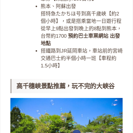
熊本、阿蘇出發
搭特急たかちほ号到高千歲峽【約2
個小時】，或是搭乘當地一日遊行程
從早上9點出發到晚上的8點到熊本，
台幣約1700
預約巴士車票網站
出發
地點
搭鐵路到JR延岡車站，車站前的宮崎
交通巴士約半個小時一班【車程約
1.5小時】
高千穗峽景點推薦，玩不完的大峽谷