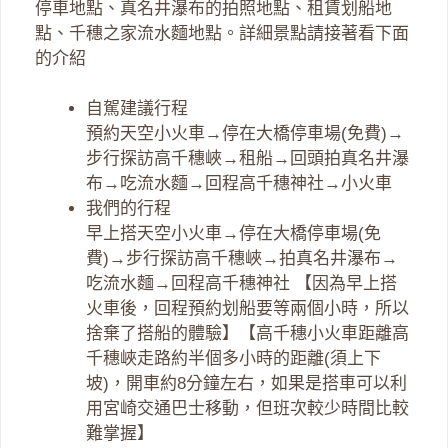
停車地點、真名井瀑布的拍照地點、租賃划船地
點、千穗之家流水麵地點。詳細景點請接著看下面
的介紹
自駕建議行程
預約天空小火車→停在大橋停車場(免費)→
步行探訪高千穗峽→租船→回頭拍真名井瀑
布→吃流水麵→回程高千穗神社→小火車
我們的行程
早上搭天空小火車→停在大橋停車場(免
費)→步行探訪高千穗峽→拍真名井瀑布→
吃流水麵→回程高千穗神社 【因為早上搭
火車後，回程預約划船要等兩個小時，所以
捨棄了搭船的體驗】【高千穗小火車距離高
千穗峽走路約半個多小時的距離(須上下
坡)，開車約8分鐘左右，如果是搭車可以利
用宮崎交通巴士移動，但班次較少時間比較
難掌握】