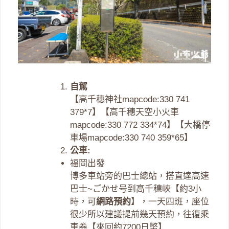
自駕
【高千穗神社mapcode:330 741
379*7】【高千穗天空小火車
mapcode:330 772 334*74】【大橋停
車場mapcode:330 740 359*65】
公車:
福岡出發
博多車站旁的巴士總站，搭直達高速
巴士~ごかせ号到高千穗峽【約3小
時，可
網路預約
】，一天四班，座位
很少所以建議提前幾天預約，往復乘
車券【來回約7200日幣】