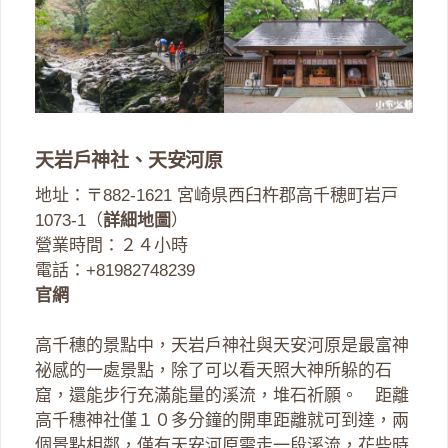
天岩戶神社、天安河原
地址：〒882-1621 宮崎県西臼杵郡高千穂町岩戸
1073-1（
詳細地圖
）
營業時間：２４小時
電話：+81982748239
官網
高千穗的景點中，天岩戶神社與天安河原是最富神
祕感的一處景點，除了可以看天照大神所躲的石
窟，還能步行充滿能量的溪流，堆石祈願。 距離
高千穗神社僅１０多分鐘的開車距離就可到達，兩
個景點相鄰，僅有天安河原需走一段溪流，花些時