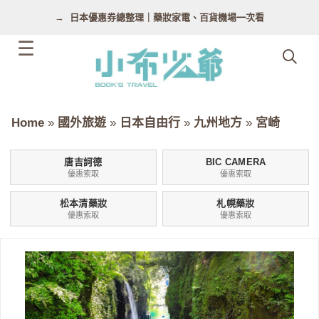
跳
日本優惠券總整理｜藥妝家電、百貨機場一次看
至
主
要
內
容
Home
»
國外旅遊
»
日本自由行
»
九州地方
»
宮崎
唐吉訶德
BIC CAMERA
優惠索取
優惠索取
松本清藥妝
札幌藥妝
優惠索取
優惠索取