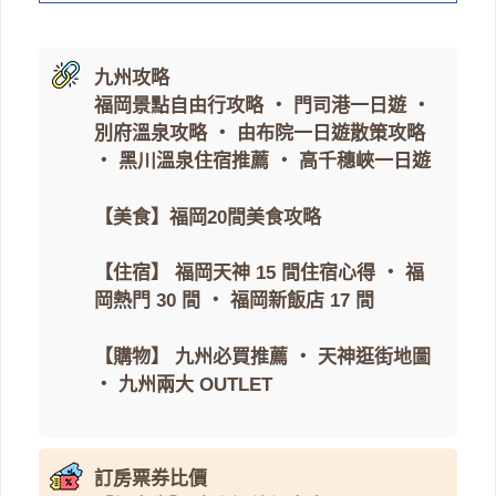
九州攻略
福岡景點自由行攻略
・
門司港一日遊
・
別府溫泉攻略
・
由布院一日遊散策攻略
・
黑川溫泉住宿推薦
・
高千穗峽一日遊
【美食】
福岡20間美食攻略
【住宿】
福岡天神 15 間住宿心得
・
福
岡熱門 30 間
・
福岡新飯店 17 間
【購物】
九州必買推薦
・
天神逛街地圖
・
九州兩大 OUTLET
訂房票券比價