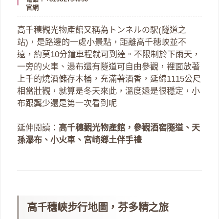
官網
高千穗觀光物產館又稱為トンネルの駅(隧道之
站)，是路邊的一處小景點，距離高千穗峽並不
遠，約莫10分鐘車程就可到達。不限制於下雨天，
一旁的火車、瀑布還有隧道可自由參觀，裡面放著
上千的燒酒儲存木桶，充滿著酒香，延綿1115公尺
相當壯觀，就算是冬天來此，溫度還是很穩定，小
布跟龔少還是第一次看到呢
延伸閱讀：
高千穗觀光物產館，參觀酒窖隧道、天
孫瀑布、小火車、宮崎鄉土伴手禮
高千穗峽步行地圖，芬多精之旅