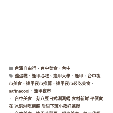
分
台灣自由行
、
台中美食
、
台中
類
標
雞蛋糕
、
逢甲必吃
、
逢甲大學
、
逢甲
、
台中夜
籤
市美食
、
逢甲夜市推薦
、
逢甲夜市必吃美食
、
safinacool
、
逢甲夜市
台中美食｜菇八豆日式涮涮鍋 食材新鮮 平價實
在 冰淇淋吃到飽 后里下班小敘好選擇