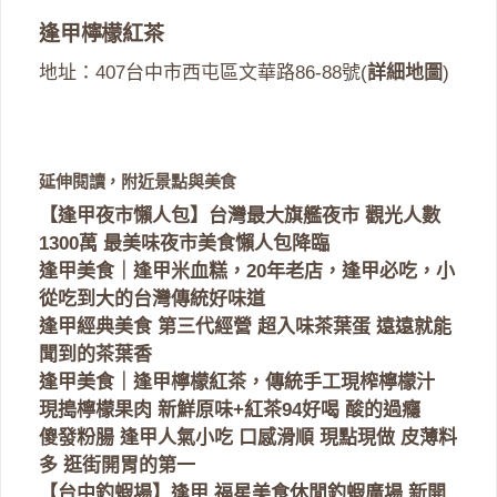
逢甲檸檬紅茶
地址：407台中市西屯區文華路86-88號(
詳細地圖
)
延伸閱讀，附近景點與美食
【逢甲夜市懶人包】台灣最大旗艦夜市 觀光人數
1300萬 最美味夜市美食懶人包降臨
逢甲美食｜逢甲米血糕，20年老店，逢甲必吃，小
從吃到大的台灣傳統好味道
逢甲經典美食 第三代經營 超入味茶葉蛋 遠遠就能
聞到的茶葉香
逢甲美食｜逢甲檸檬紅茶，傳統手工現榨檸檬汁
現搗檸檬果肉 新鮮原味+紅茶94好喝 酸的過癮
傻發粉腸 逢甲人氣小吃 口感滑順 現點現做 皮薄料
多 逛街開胃的第一
【台中釣蝦場】逢甲 福星美食休閒釣蝦廣場 新開