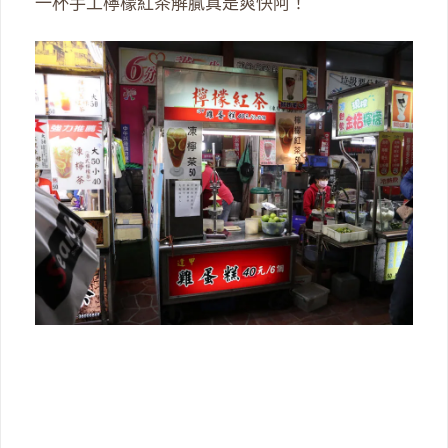
一杯手工檸檬紅茶解膩真是爽快阿！