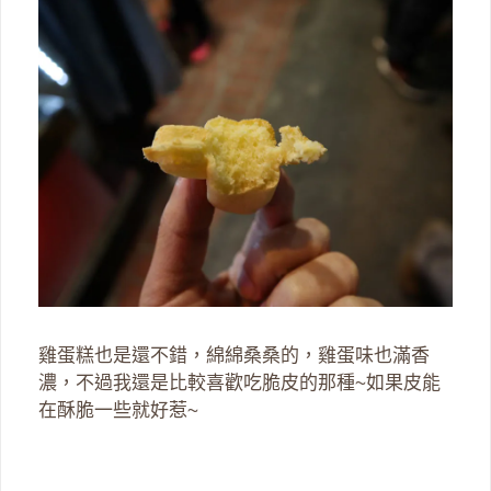
雞蛋糕也是還不錯，綿綿桑桑的，雞蛋味也滿香
濃，不過我還是比較喜歡吃脆皮的那種~如果皮能
在酥脆一些就好惹~