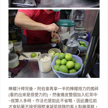
檸檬汁榨完後，阿伯會再拿一半的檸檬用力的搗碎
(看的出來是很使力的)，然後連皮整個加入紅茶中
~就算人多時，作法也是如此不省略，因此攤位前
才會貼著不接受隔壁凍凝茶排隊的客人點雞蛋糕，