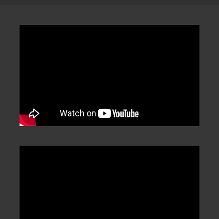
類
/
Categorization