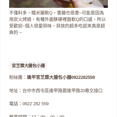
不僅料多，糯米腸軟Q，香腸也很香~可能是因為
用炭火烤過，有種外面酥硬裡面軟Q的口感，所以
受歡迎~個人很愛蒜味，蒜放的超多吃起來真是超
爽的 ~
官芝霖大腸包小腸
粉絲團：
逢甲官芝霖大腸包小腸0922282559
地址：台中市西屯區逢甲路跟逢甲路20巷交接口
電話：0922 282 559