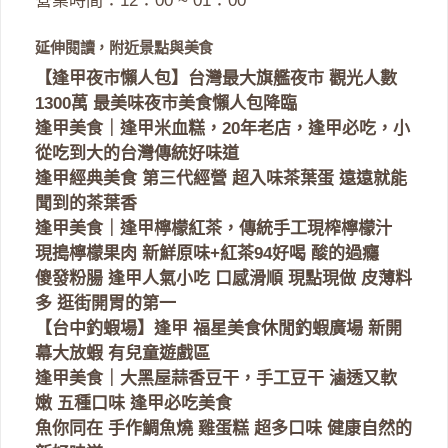
營業時間：12：00 ~ 01：00
延伸閱讀，附近景點與美食
【逢甲夜市懶人包】台灣最大旗艦夜市 觀光人數
1300萬 最美味夜市美食懶人包降臨
逢甲美食｜逢甲米血糕，20年老店，逢甲必吃，小
從吃到大的台灣傳統好味道
逢甲經典美食 第三代經營 超入味茶葉蛋 遠遠就能
聞到的茶葉香
逢甲美食｜逢甲檸檬紅茶，傳統手工現榨檸檬汁
現搗檸檬果肉 新鮮原味+紅茶94好喝 酸的過癮
傻發粉腸 逢甲人氣小吃 口感滑順 現點現做 皮薄料
多 逛街開胃的第一
【台中釣蝦場】逢甲 福星美食休閒釣蝦廣場 新開
幕大放蝦 有兒童遊戲區
逢甲美食｜大黑屋蒜香豆干，手工豆干 滷透又軟
嫩 五種口味 逢甲必吃美食
魚你同在 手作鯛魚燒 雞蛋糕 超多口味 健康自然的