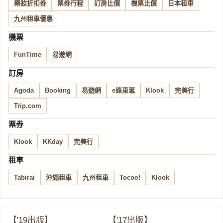
藥妝折扣券
票券行程
訂房比價
機票比價
日本租車
九州租車優惠
機票
FunTime
易遊網
訂房
Agoda
Booking
易遊網
e路東瀛
Klook
完美行
Trip.com
票券
Klook
KKday
完美行
租車
Tabirai
沖繩租車
九州租車
Tocoo!
Klook
【'19出版】
【'17出版】