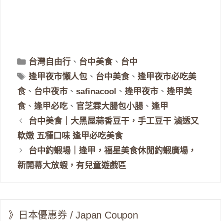
分
台灣自由行
、
台中美食
、
台中
類
標
逢甲夜市懶人包
、
台中美食
、
逢甲夜市必吃美
籤
食
、
台中夜市
、
safinacool
、
逢甲夜市
、
逢甲美
食
、
逢甲必吃
、
官芝霖大腸包小腸
、
逢甲
台中美食｜大黑屋蒜香豆干，手工豆干 滷透又
軟嫩 五種口味 逢甲必吃美食
台中釣蝦場｜逢甲，福星美食休閒釣蝦廣場，
新開幕大放蝦，有兒童遊戲區
》日本優惠券 / Japan Coupon