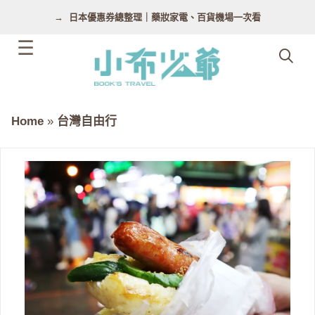
跳
日本優惠券總整理｜藥妝家電、百貨機場一次看
至
主
要
內
容
Home
»
台灣自由行