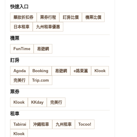
快速入口
藥妝折扣券
票券行程
訂房比價
機票比價
日本租車
九州租車優惠
機票
FunTime
易遊網
訂房
Agoda
Booking
易遊網
e路東瀛
Klook
完美行
Trip.com
票券
Klook
KKday
完美行
租車
Tabirai
沖繩租車
九州租車
Tocoo!
Klook