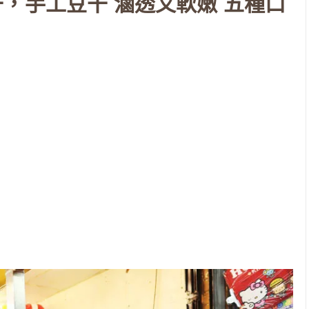
，手工豆干 滷透又軟嫩 五種口