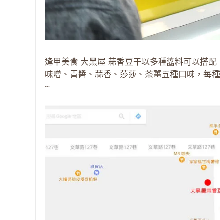
逢甲美食 大黑屋 蒜香豆干以多種醬料可以搭
味噌、青醬、蒜香、莎莎、茶薑五種口味，每種
~