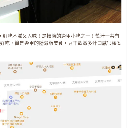
配，好吃不膩又入味！是推薦的逢甲小吃之一！醬汁一共有
好吃，算是逢甲的隱藏版美食，豆干軟嫩多汁口感很棒呦