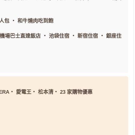
人包
・
和牛燒肉吃到飽
間機場巴士直達飯店
・
池袋住宿
・
新宿住宿
・
銀座住
ERA
・
愛電王
・
松本清
・
23 家購物優惠