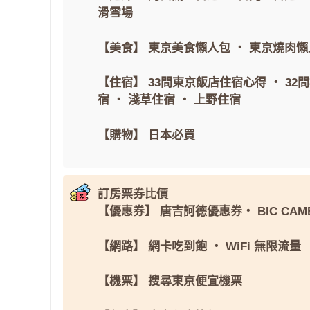
滑雪場
【美食】
東京美食懶人包
・
東京燒肉懶
【住宿】
33間東京飯店住宿心得
・
32
宿
・
淺草住宿
・
上野住宿
【購物】
日本必買
訂房票券比價
【優惠券】
唐吉訶德優惠券
・
BIC CAM
【網路】
網卡吃到飽
・
WiFi 無限流量
【機票】
搜尋東京便宜機票