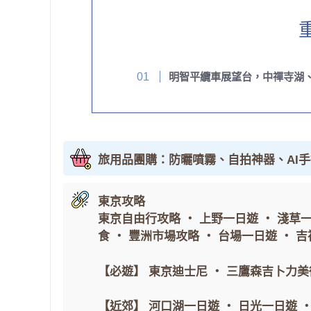
明智平纜車展望台，中禪寺湖
旅用品團購：防曬噴霧、自拍神器、AI
東京攻略
東京自由行攻略
・
上野一日遊
・
淺草
食
・
豐洲市場攻略
・
台場一日遊
・
吉
【必遊】
東京迪士尼
・
三鷹森吉卜力美
【近郊】
河口湖一日遊
・
日光一日遊