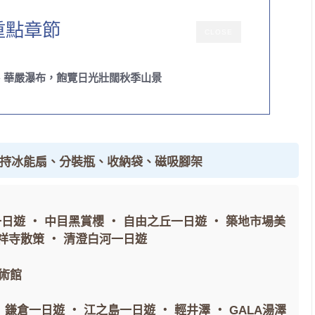
重點章節
CLOSE
、華嚴瀑布，飽覽日光壯闊秋季山景
手持冰能扇、分裝瓶、收納袋、磁吸腳架
一日遊
・
中目黑賞櫻
・
自由之丘一日遊
・
築地市場美
祥寺散策
・
清澄白河一日遊
術館
・
鎌倉一日遊
・
江之島一日遊
・
輕井澤
・
GALA湯澤