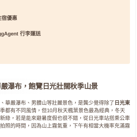
 住宿優惠
ggAgent 行李運送
華嚴瀑布，飽覽日光壯闊秋季山景
、華嚴瀑布、男體山等壯麗景色，是龔少覺得除了
日光東
季都有不同風情，但10月秋天楓葉景色最為經典，冬天
新綠，若是能來避暑度假也很不錯，從日光車站搭乘公車
拍照的時間，因為山上霧氣重，下午有相當大機率充滿霧