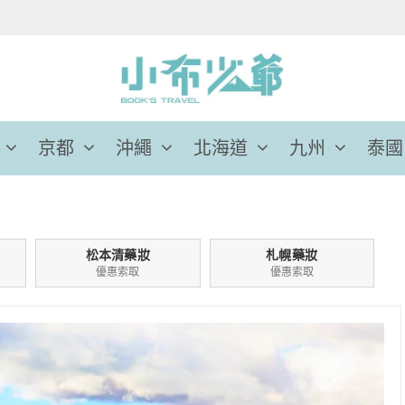
京都
沖繩
北海道
九州
泰國
松本清藥妝
札幌藥妝
優惠索取
優惠索取