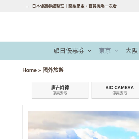
跳
日本優惠券總整理｜藥妝家電、百貨機場一次看
至
主
要
內
容
旅日優惠券
東京
大阪
Home
»
國外旅遊
唐吉訶德
BIC CAMERA
優惠索取
優惠索取