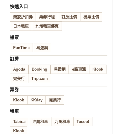
快速入口
藥妝折扣券
票券行程
訂房比價
機票比價
日本租車
九州租車優惠
機票
FunTime
易遊網
訂房
Agoda
Booking
易遊網
e路東瀛
Klook
完美行
Trip.com
票券
Klook
KKday
完美行
租車
Tabirai
沖繩租車
九州租車
Tocoo!
Klook