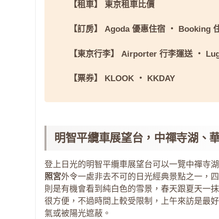
【租車】
東京租車比價
【訂房】
Agoda 優惠住宿
・
Booking
【東京行李】
Airporter 行李運送
・
Lu
【票券】
KLOOK
・
KKDAY
明智平纜車展望台，中禪寺湖、
登上日光的明智平纜車展望台可以一覽中禪寺湖
照宮
外令一處非去不可的日光經典景點之一，四
則是有機會看到純白色的雪景，春天跟夏天一抹
很方便，不過時間上較受限制，上午來訪是最好
氣或被陽光遮蔽。