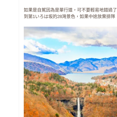
如果是自駕因為是單行道，可不要輕易地錯過了
到第1いろは坂的28灣景色，如果中途放棄排