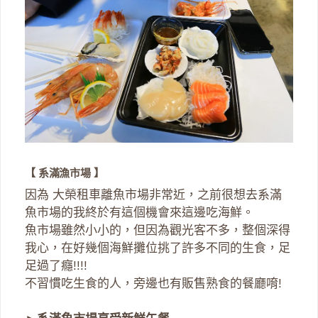
【 系滿漁市場 】
因為 大榮租車離魚市場非常近，之前很想去系滿
魚市場的我終於有這個機會來這邊吃海鮮。
魚市場雖然小小的，但因為觀光客不多，整個深得
我心，在好幾個海鮮攤位挑了許多不同的生食，足
足過了癮!!!!
不習慣吃生食的人，旁邊也有販售熟食的餐廳唷!