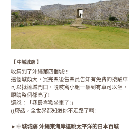
【 中城城跡 】
收集到了沖繩第四個城!!!
這個城頗大，買完票後售票員告知有免費的接駁車
可以抵達城門口，嘎吱窩小姐一聽到有車可以坐，
眼睛整個都亮了!
還說：「我最喜歡坐車了!」
((廢話，全世界都知道你不走路了啊!
►
中城城跡 沖繩東海岸遠眺太平洋的日本百城