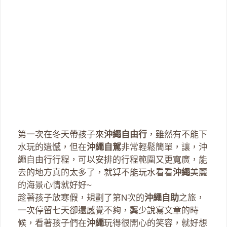
第一次在冬天帶孩子來
沖繩自由行
，雖然有不能下
水玩的遺憾，但在
沖繩自駕
非常輕鬆簡單，讓，沖
繩自由行行程，可以安排的行程範圍又更寬廣，能
去的地方真的太多了，就算不能玩水看看
沖繩
美麗
的海景心情就好好~
趁著孩子放寒假，規劃了第N次的
沖繩自助
之旅，
一次停留七天卻還感覺不夠，龔少說寫文章的時
候，看著孩子們在
沖繩
玩得很開心的笑容，就好想