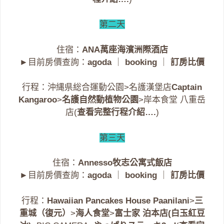
第二天
住宿：
ANA萬座海濱洲際酒店
►目前房價查詢：
agoda
｜
booking
｜
訂房比價
行程：沖縄県総合運動公園>名護漢堡店
Captain
Kangaroo
>
名護自然動植物公園
>岸本食堂 八重岳
店(
查看完整行程介紹….
)
第三天
住宿：
Annesso牧志公寓式飯店
►目前房價查詢：
agoda
｜
booking
｜
訂房比價
行程：
Hawaiian Pancakes House Paanilani
>
三
重城（復元）
>
海人食堂
>
富士家 泊本店(白玉紅豆