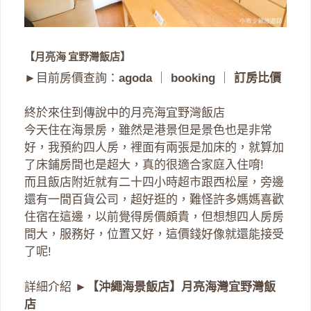
【月亮海 宜野灣飯店】
►目前房價查詢：
agoda
｜
booking
｜
訂房比價
終於來住到傳說中的月亮海宜野灣飯店
今天住在海景房，雖然是港景但是景色也是非常
好，我預約四人房，裡面有兩張是加床的，就算加
了床鋪房間也是超大，真的很適合家庭入住唷!
而且飯店附近就有二十四小時超市跟西松屋，旁邊
還有一間百貨公司，超好逛的，難怪許多媽媽喜歡
住宿在這邊，以前覺得房價頗貴，但想想四人房房
間大，服務好，位置又好，這價錢好像就還能接受
了呢!
詳細介紹 ►
【沖繩海景飯店】月亮海灣宜野灣飯
店