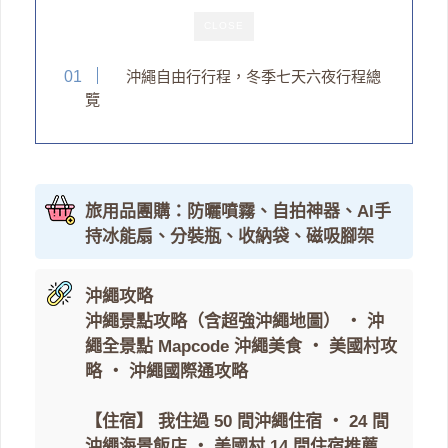
CLOSE
沖繩自由行行程，冬季七天六夜行程總
覽
旅用品團購：防曬噴霧、自拍神器、AI手
持冰能扇、分裝瓶、收納袋、磁吸腳架
沖繩攻略
沖繩景點攻略（含超強沖繩地圖）
・
沖
繩全景點 Mapcode
沖繩美食
・
美國村攻
略
・
沖繩國際通攻略
【住宿】
我住過 50 間沖繩住宿
・
24 間
沖繩海景飯店
・
美國村 14 間住宿推薦