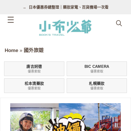
跳
日本優惠券總整理｜藥妝家電、百貨機場一次看
至
主
要
內
容
Home
»
國外旅遊
唐吉訶德
BIC CAMERA
優惠索取
優惠索取
松本清藥妝
札幌藥妝
優惠索取
優惠索取