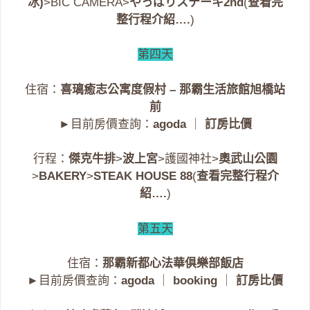
冰)
>BIC CAMERA>
やっぱりステーキ2nd
(
查看完
整行程介紹….
)
第四天
住宿：
喜璃癒志公寓度假村 – 那霸生活旅館旭橋站
前
►目前房價查詢：
agoda
｜
訂房比價
行程：
傑克牛排
>
波上宮
>護國神社>
奧武山公園
>
BAKERY
>
STEAK HOUSE 88
(
查看完整行程介
紹….
)
第五天
住宿：
那霸新都心法華俱樂部飯店
►目前房價查詢：
agoda
｜
booking
｜
訂房比價