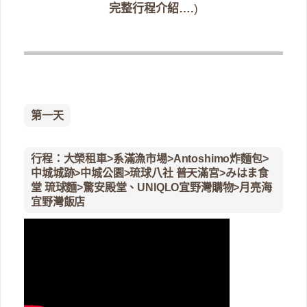
完整行程介紹….
)
第一天
行程：大榮租車>系滿漁市場>Antoshimo炸麵包>
中城城跡>中城公園>琉球八社 普天滿宮>みはま食
堂 琉球麵>驚安殿堂、UNIQLO宜野灣購物>月亮海
宜野灣飯店