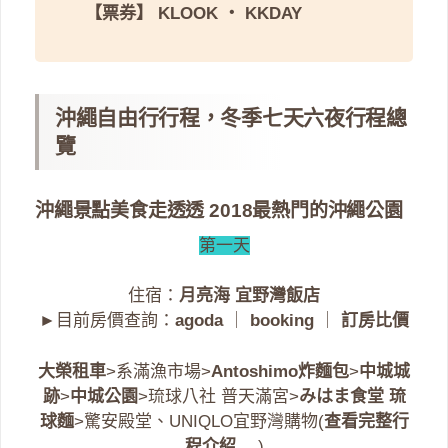
【票券】
KLOOK
・
KKDAY
沖繩自由行行程，冬季七天六夜行程總
覽
沖繩景點美食走透透 2018最熱門的沖繩公園
第一天
住宿：
月亮海 宜野灣飯店
►目前房價查詢：
agoda
｜
booking
｜
訂房比價
大榮租車
>系滿漁市場>
Antoshimo炸麵包
>
中城城
跡
>
中城公園
>琉球八社 普天滿宮>
みはま食堂 琉
球麵
>驚安殿堂、UNIQLO宜野灣購物(
查看完整行
程介紹….
)