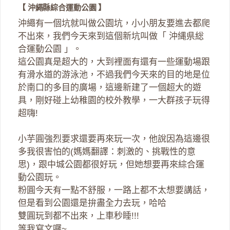
【 沖繩縣綜合運動公園 】
沖繩有一個坑就叫做公園坑，小小朋友要進去都爬
不出來，我們今天來到這個新坑叫做「 沖縄県総
合運動公園 」。
這公園真是超大的，大到裡面有還有一些運動場跟
有滑水道的游泳池，不過我們今天來的目的地是位
於南口的多目的廣場，這邊新建了一個超大的遊
具，剛好碰上幼稚園的校外教學，一大群孩子玩得
超嗨!
小芋圓強烈要求還要再來玩一次，他說因為這邊很
多我很害怕的(媽媽翻譯：刺激的、挑戰性的意
思)，跟中城公園都很好玩，但她想要再來綜合運
動公園玩。
粉圓今天有一點不舒服，一路上都不太想要講話，
但是看到公園還是拚盡全力去玩，哈哈
雙圓玩到都不出來，上車秒睡!!!
等我寫文囉~