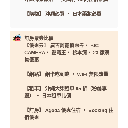
【購物】
沖繩必買
・
日本藥妝必買
訂房票券比價
【優惠券】
唐吉訶德優惠券
・
BIC
CAMERA
・
愛電王
・
松本清
・
23 家購
物優惠
【網路】
網卡吃到飽
・
WiFi 無限流量
【租車】
沖繩大榮租車 95 折（粉絲專
屬）
・
日本租車比價
【訂房】
Agoda 優惠住宿
・
Booking 住
宿優惠