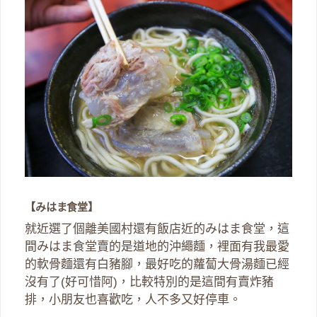
【みはま食堂】
就近選了個離美國村還有飯店近的みはま食堂，這
間みはま食堂賣的是道地的沖繩麵，裡面有我最愛
的軟骨麵還有白豬腳，最好吃的蘿蔔大骨湯麵已經
沒有了(好可惜阿)，比較特別的是這間有賣炸豬
排，小朋友也喜歡吃，人不多又好停車。