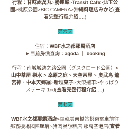
行程：
甘味處萬丸
>
勝連城
>
Transit Cafe
>
北玉公
園
>桃原公園>BIC CAMERA>
沖繩料理店みかど
(
查
看完整行程介紹….
)
第六天
住宿：
WBF水之都那霸酒店
►目前房價查詢：
agoda
｜
booking
行程：南城城跡之路公園（グスクロード公園）>
山中茶屋 樂水 > 幸原之庭、天空茶屋
>
奧武島 龍
宮神
、
中本天婦羅
>
新垣菓子
>大榮還車>やっぱり
ステーキ 1nd(
查看完整行程介紹….
)
第七天
WBF水之都那霸酒店
>單軌美榮橋站搭乘電車前往
那霸機場國際航廈>豬肉蛋飯糰店 那霸空港店(
查看