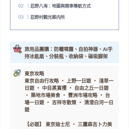
忍野八海：地圖與開車導航方式
忍野村觀光案内所
旅用品團購：防曬噴霧、自拍神器、AI手
持冰能扇、分裝瓶、收納袋、磁吸腳架
東京攻略
東京自由行攻略
・
上野一日遊
・
淺草一
日遊
・
中目黑賞櫻
・
自由之丘一日遊
・
築地市場美食
・
豐洲市場攻略
・
台
場一日遊
・
吉祥寺散策
・
清澄白河一日
遊
【必遊】
東京迪士尼
・
三鷹森吉卜力美