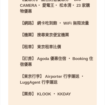
CAMERA
・
愛電王
・
松本清
・
23 家購
物優惠
【網路】
網卡吃到飽
・
WiFi 無限流量
【機票】
搜尋東京便宜機票
【租車】
東京租車比價
【訂房】
Agoda 優惠住宿
・
Booking 住
宿優惠
【東京行李】
Airporter 行李運送
・
LuggAgent 行李運送
【票券】
KLOOK
・
KKDAY