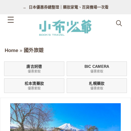
跳
日本優惠券總整理｜藥妝家電、百貨機場一次看
至
主
要
內
容
Home
»
國外旅遊
唐吉訶德
BIC CAMERA
優惠索取
優惠索取
松本清藥妝
札幌藥妝
優惠索取
優惠索取