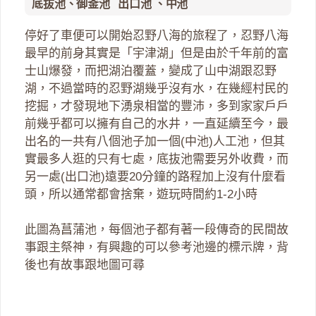
底抜池、御釜池 出口池 、中池
停好了車便可以開始忍野八海的旅程了，忍野八海
最早的前身其實是「宇津湖」但是由於千年前的富
士山爆發，而把湖泊覆蓋，變成了山中湖跟忍野
湖，不過當時的忍野湖幾乎沒有水，在幾經村民的
挖掘，才發現地下湧泉相當的豐沛，多到家家戶戶
前幾乎都可以擁有自己的水井，一直延續至今，最
出名的一共有八個池子加一個(中池)人工池，但其
實最多人逛的只有七處，底抜池需要另外收費，而
另一處(出口池)遠要20分鐘的路程加上沒有什麼看
頭，所以通常都會捨棄，遊玩時間約1-2小時
此圖為菖蒲池，每個池子都有著一段傳奇的民間故
事跟主祭神，有興趣的可以參考池邊的標示牌，背
後也有故事跟地圖可尋