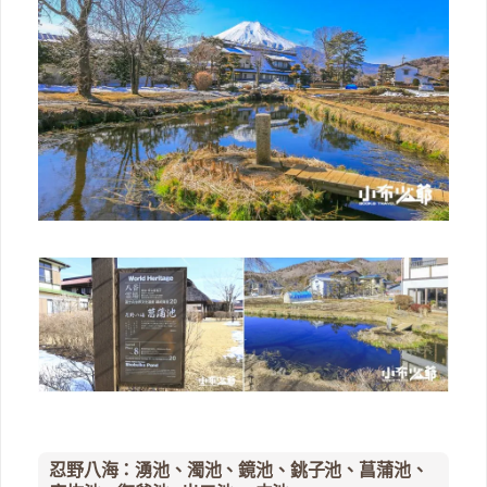
忍野八海：湧池、濁池、鏡池、銚子池、菖蒲池、