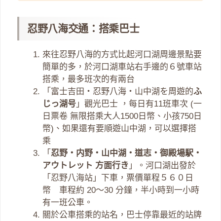
忍野八海交通：搭乘巴士
來往忍野八海的方式比起河口湖周邊景點要
簡單的多，於河口湖車站右手邊的６號車站
搭乘，最多班次的有兩台
「富士吉田・忍野八海・山中湖を周遊的
ふ
じっ湖号
」觀光巴士 ，每日有11班車次 (一
日票卷 無限搭乘大人1500日幣、小孩750日
幣)、如果還有要順遊山中湖，可以選擇搭
乘
「
忍野・内野・山中湖・道志・御殿場駅・
アウトレット 方面行き
」。河口湖出發於
「忍野八海站」下車，票價單程５６０日
幣 車程約 20～30 分鐘，半小時到一小時
有一班公車。
關於公車搭乘的站名，巴士停靠最近的站牌