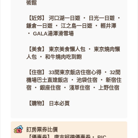
術館
【近郊】
河口湖一日遊
・
日光一日遊
・
鎌倉一日遊
・
江之島一日遊
・
輕井澤
・
GALA湯澤滑雪場
【美食】
東京美食懶人包
・
東京燒肉懶
人包
・
和牛燒肉吃到飽
【住宿】
33間東京飯店住宿心得
・
32間
機場巴士直達飯店
・
池袋住宿
・
新宿住
宿
・
銀座住宿
・
淺草住宿
・
上野住宿
【購物】
日本必買
訂房票券比價
【優惠券】
唐吉訶德優惠券
・
BIC