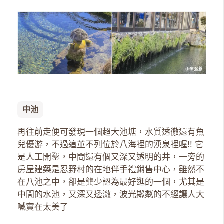
中池
再往前走便可發現一個超大池塘，水質透徹還有魚
兒優游，不過這並不列位於八海裡的湧泉裡喔!! 它
是人工開鑿，中間還有個又深又透明的井，一旁的
房屋建築是忍野村的在地伴手禮銷售中心，雖然不
在八池之中，卻是龔少認為最好逛的一個，尤其是
中間的水池，又深又透澈，波光粼粼的不經讓人大
喊實在太美了