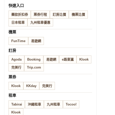
快速入口
藥妝折扣券
票券行程
訂房比價
機票比價
日本租車
九州租車優惠
機票
FunTime
易遊網
訂房
Agoda
Booking
易遊網
e路東瀛
Klook
完美行
Trip.com
票券
Klook
KKday
完美行
租車
Tabirai
沖繩租車
九州租車
Tocoo!
Klook