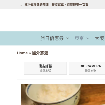
跳
日本優惠券總整理｜藥妝家電、百貨機場一次看
至
主
要
內
容
旅日優惠券
東京
大阪
Home
»
國外旅遊
唐吉訶德
BIC CAMERA
優惠索取
優惠索取