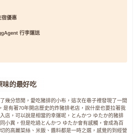
 住宿優惠
ggAgent 行李運送
原味的最好吃
了幾分悠閒，愛吃豬排的小布，這次在巷子裡發現了一間
たか，是有著70年開店歷史的炸豬排老店，說什麼也要拉著我
入店，可以說是相當的幸運呢，とんかつ ゆたか的豬排
同小異，但是吃過とんかつ ゆたか會有感觸，會成為百
切的高麗菜絲、米飯、醬料都是一時之選，感覺的到經營