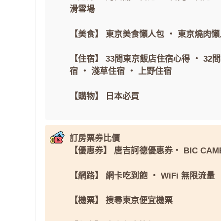
滑雪場
【美食】
東京美食懶人包
・
東京燒肉懶
【住宿】
33間東京飯店住宿心得
・
32
宿
・
淺草住宿
・
上野住宿
【購物】
日本必買
訂房票券比價
【優惠券】
唐吉訶德優惠券
・
BIC CAM
【網路】
網卡吃到飽
・
WiFi 無限流量
【機票】
搜尋東京便宜機票