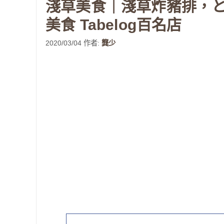
淺草美食｜淺草炸豬排，と
美食 Tabelog百名店
2020/03/04
作者:
龔少