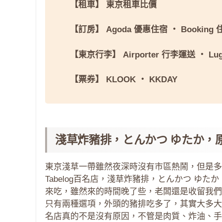
【租車】
東京租車比價
【訂房】
Agoda 優惠住宿
・
Booking
【東京行李】
Airporter 行李運送
・
Lu
【票券】
KLOOK
・
KKDAY
淺草炸豬排，とんかつ ゆたか，
東京淺草一帶雖然夜深時沒有市區熱鬧，但是多
Tabelog百名店，淺草炸豬排，とんかつ ゆ
來吃，雖然來的時間晚了些，老闆還是收留我們
只有兩種選項，外頭的豬排吃多了，其實大多大
名店真的不是沒有原因，不管是肉質、炸油、手