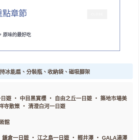
重點章節
CLOSE
，原味的最好吃
手持冰能扇、分裝瓶、收納袋、磁吸腳架
一日遊
・
中目黑賞櫻
・
自由之丘一日遊
・
築地市場美
祥寺散策
・
清澄白河一日遊
術館
・
鎌倉一日遊
・
江之島一日遊
・
輕井澤
・
GALA湯澤