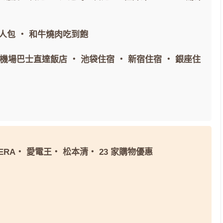
人包
・
和牛燒肉吃到飽
間機場巴士直達飯店
・
池袋住宿
・
新宿住宿
・
銀座住
ERA
・
愛電王
・
松本清
・
23 家購物優惠