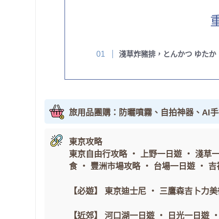
淺草炸豬排，とんかつ ゆたか
旅用品團購：防曬噴霧、自拍神器、AI
東京攻略
東京自由行攻略
・
上野一日遊
・
淺草
食
・
豐洲市場攻略
・
台場一日遊
・
吉
【必遊】
東京迪士尼
・
三鷹森吉卜力美
【近郊】
河口湖一日遊
・
日光一日遊