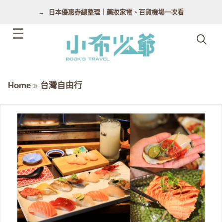
跳
日本優惠券總整理｜藥妝家電、百貨機場一次看
至
主
要
內
容
Home
»
台灣自由行