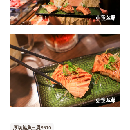
厚切鮭魚三貫$510