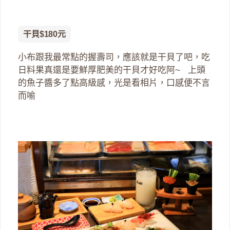
干貝$180元
小布跟我最常點的握壽司，應該就是干貝了吧，吃
日料果真還是要鮮厚肥美的干貝才好吃阿~ 上頭
的魚子醬多了點高級感，光是看相片，口感便不言
而喻