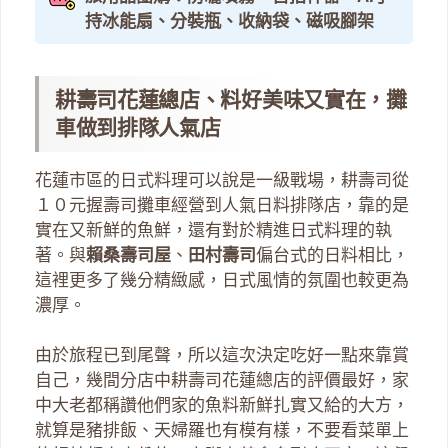
持冰能扇、分裝瓶、收納袋、磁吸腳架
耕壽司花蓮總店、料好美味又實在，攤
車做到排隊人氣店
花蓮市區的日式料理可以說是一級戰場，耕壽司從
１０元握壽司攤車經營到人氣日料排隊店，靠的是
實在又新鮮的魚鮮，還有對於精進日式料理的執
著。與
賴桑壽司屋
、
田村壽司
偏台式的日料相比，
這裡更多了幾分精緻感，日式風情的氛圍也較更為
濃厚。
由於旅程已到尾聲，所以這次決定吃好一點來靠賞
自己，幾間分店中耕壽司花蓮總店的評價最好，家
中大老都稱讚他們家的魚料新鮮扎實又給的大方，
就算是豬排飯、天婦羅也有模有樣，不要看菜單上