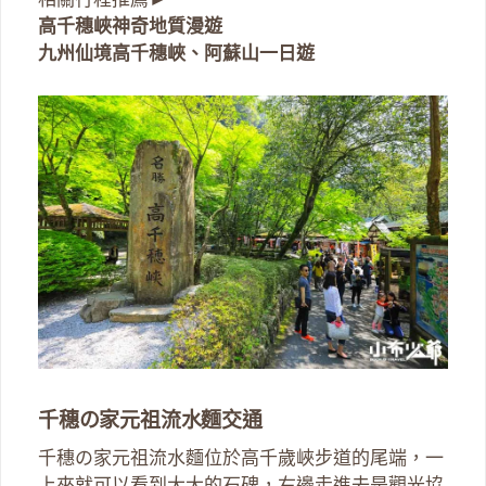
高千穗峽神奇地質漫遊
九州仙境高千穗峽、阿蘇山一日遊
千穗の家元祖流水麵交通
千穗の家元祖流水麵位於高千歲峽步道的尾端，一
上來就可以看到大大的石碑，右邊走進去是觀光協