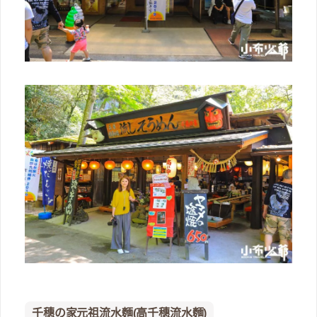
千穗の家元祖流水麵(高千穗流水麵)