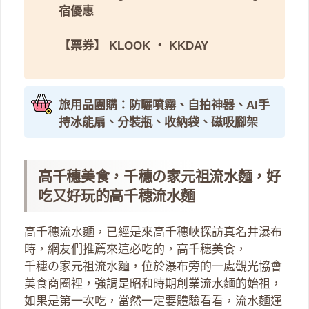
宿優惠
【票券】
KLOOK
・
KKDAY
旅用品團購：防曬噴霧、自拍神器、AI手
持冰能扇、分裝瓶、收納袋、磁吸腳架
高千穗美食，千穗の家元祖流水麵，好
吃又好玩的高千穗流水麵
高千穗流水麵，已經是來高千穗峽探訪真名井瀑布
時，網友們推薦來這必吃的，高千穗美食，
千穗の家元祖流水麵，位於瀑布旁的一處觀光協會
美食商圈裡，強調是昭和時期創業流水麵的始祖，
如果是第一次吃，當然一定要體驗看看，流水麵運