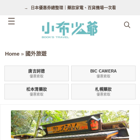
跳
日本優惠券總整理｜藥妝家電、百貨機場一次看
至
主
要
內
容
Home
»
國外旅遊
唐吉訶德
BIC CAMERA
優惠索取
優惠索取
松本清藥妝
札幌藥妝
優惠索取
優惠索取