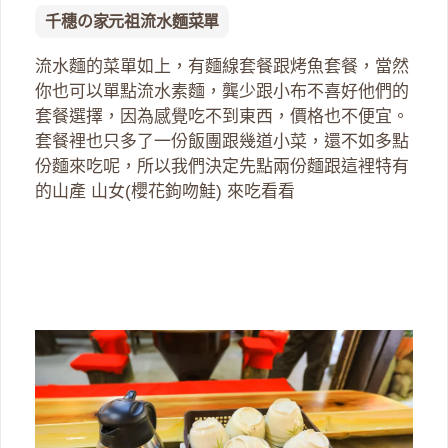
千穗の家元祖流水麵菜單
流水麵的菜單如上，有麵線套餐跟烤魚套餐，當然
你也可以單點流水素麵，龔少跟小布不喜好他們的
套餐選擇，因為感覺吃不到東西，價格也不便宜。
套餐裡也只多了一份飯團跟幾道小菜，還不如多點
份麵來吃呢，所以我們決定先點兩份麵跟這裡特有
的山產 山女(櫻花鉤吻鮭) 來吃看看