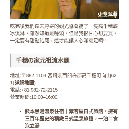
吃完後我們還去旁邊的觀光協會補了一隻高千穗峽
冰淇淋，雖然知道是噱頭，但是我很甘心想要買，
一定要有甜點結尾，這才能讓人心滿意足啊!!
千穗の家元祖流水麵
地址:〒882-1103 宮崎県西臼杵郡高千穂町向山62-
1(
詳細地圖
)
電話:+81 982-72-2115
營業時間:10:00–16:00
熊本黑湯溫泉住宿｜禦客屋日式旅館，擁有
三百年歷史的精緻日式溫泉旅館，一泊二食
泡立湯