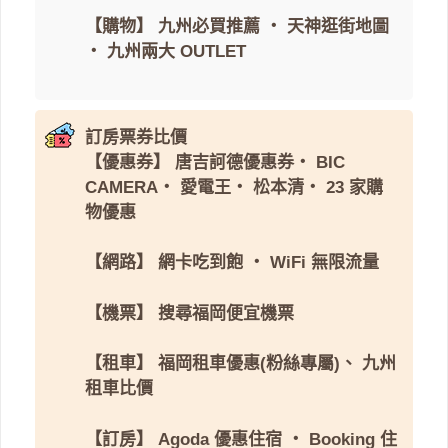
【購物】
九州必買推薦
・
天神逛街地圖
・
九州兩大 OUTLET
訂房票券比價
【優惠券】
唐吉訶德優惠券
・
BIC
CAMERA
・
愛電王
・
松本清
・
23 家購
物優惠
【網路】
網卡吃到飽
・
WiFi 無限流量
【機票】
搜尋福岡便宜機票
【租車】
福岡租車優惠(粉絲專屬)
、
九州
租車比價
【訂房】
Agoda 優惠住宿
・
Booking 住