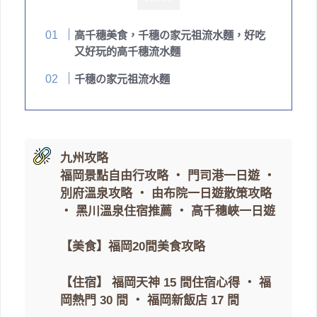
高千穗美食，千穗の家元祖流水麵，好吃
又好玩的高千穗流水麵
千穗の家元祖流水麵
九州攻略
福岡景點自由行攻略
・
門司港一日遊
・
別府溫泉攻略
・
由布院一日遊散策攻略
・
黑川溫泉住宿推薦
・
高千穗峽一日遊
【美食】
福岡20間美食攻略
【住宿】
福岡天神 15 間住宿心得
・
福
岡熱門 30 間
・
福岡新飯店 17 間