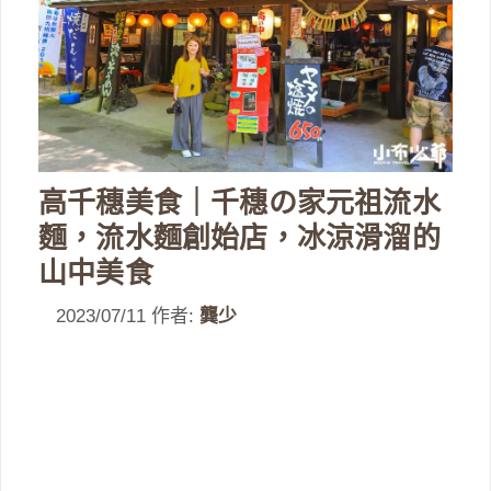
高千穗美食｜千穗の家元祖流水
麵，流水麵創始店，冰涼滑溜的
山中美食
2023/07/11
作者:
龔少