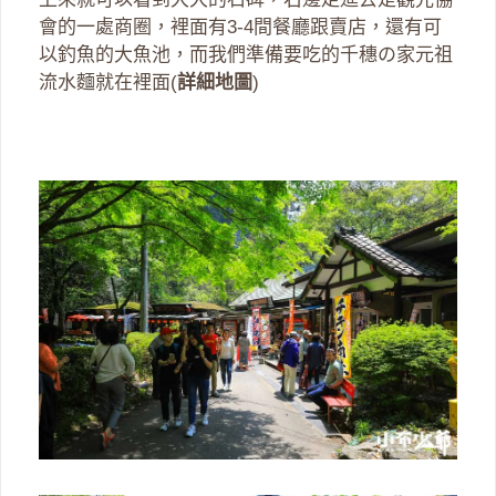
會的一處商圈，裡面有3-4間餐廳跟賣店，還有可
以釣魚的大魚池，而我們準備要吃的千穗の家元祖
流水麵就在裡面(
詳細地圖
)