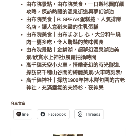
由布院景點，由布院美食，一日遊地圖詳細
攻略，探訪熱鬧的溫泉街道與夢幻湖泊
由布院美食｜B-SPEAK蛋糕捲，人氣排隊
名店，讓人意猶未盡的生乳蛋糕
由布院美食｜由布まぶし 心，大分和牛燒
肉一甕多吃，令人驚豔的美味餐食
由布院景點｜金鱗湖，超夢幻溫泉湖泊美
景/欣賞水上神社/晨霧拍攝時間
高千穗天空小火車，搭乘奇幻的時光隧道.
探訪高千穗山谷間的綺麗美景/火車時刻表/
高千穗神社｜探訪1900年神木群包圍的古老
神社，充滿靈氣的夫婦杉、夜神樂
分享文章
line
Facebook
Threads