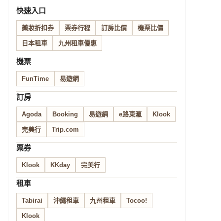
快速入口
藥妝折扣券
票券行程
訂房比價
機票比價
日本租車
九州租車優惠
機票
FunTime
易遊網
訂房
Agoda
Booking
易遊網
e路東瀛
Klook
完美行
Trip.com
票券
Klook
KKday
完美行
租車
Tabirai
沖繩租車
九州租車
Tocoo!
Klook