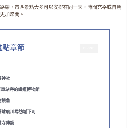
路線，市區景點大多可以安排在同一天，時間充裕或自駕
更加悠閒。
重點章節
CLOSE
寶神社
8｜人吉車站旁的鐵道博物館
烤鰻魚
著球磨川尋訪城下町
靈寺傳說