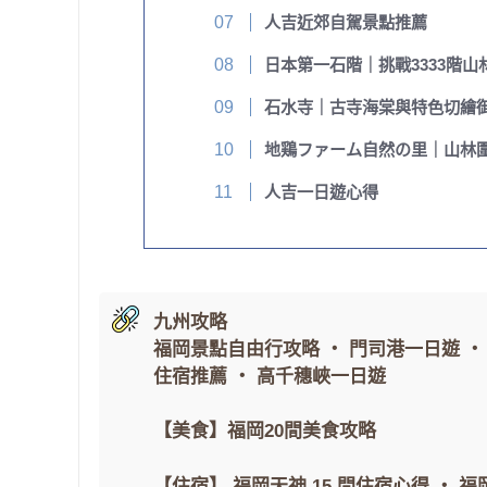
人吉近郊自駕景點推薦
日本第一石階｜挑戰3333階山
石水寺｜古寺海棠與特色切繪
地鶏ファーム自然の里｜山林
人吉一日遊心得
九州攻略
福岡景點自由行攻略
・
門司港一日遊
住宿推薦
・
高千穗峽一日遊
【美食】
福岡20間美食攻略
【住宿】
福岡天神 15 間住宿心得
・
福岡