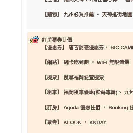
【購物】
九州必買推薦
・
天神逛街地圖
訂房票券比價
【優惠券】
唐吉訶德優惠券
・
BIC CAM
【網路】
網卡吃到飽
・
WiFi 無限流量
【機票】
搜尋福岡便宜機票
【租車】
福岡租車優惠(粉絲專屬)
、
九
【訂房】
Agoda 優惠住宿
・
Booking
【票券】
KLOOK
・
KKDAY