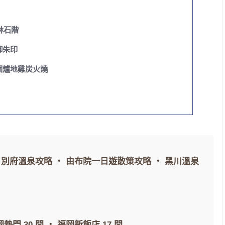
林石階
御朱印
圍爐地雞炭火燒
・
別府溫泉攻略
・
由布院一日遊散策攻略
・
黑川溫泉
熱門 30 間
・
福岡新飯店 17 間