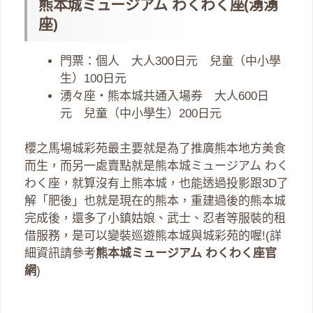
熊本城ミュージアム わくわく座(湧湧
座)
門票：個人 大人300日元 兒童（中小學
生）100日元
湧々座・熊本城共通入場券 大人600日
元 兒童（中小學生）200日元
櫻之馬場城彩苑最主要就是為了推廣熊本地方美食
而生，而另一處賣點就是熊本城ミュージアム わく
わく座，就算沒有上熊本城，也能透過投影跟3D了
解「肥後」也就是現在的熊本，重建過後的熊本城
完成後，還多了小鎮姑娘、武士、忍者等服裝的租
借服務，是可以變裝巡遊熊本城與城彩苑的喔!(詳
細資訊請參考
熊本城ミュージアム わくわく座官
網
)