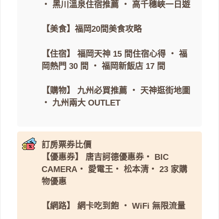
・
黑川溫泉住宿推薦
・
高千穗峽一日遊
【美食】
福岡20間美食攻略
【住宿】
福岡天神 15 間住宿心得
・
福
岡熱門 30 間
・
福岡新飯店 17 間
【購物】
九州必買推薦
・
天神逛街地圖
・
九州兩大 OUTLET
訂房票券比價
【優惠券】
唐吉訶德優惠券
・
BIC
CAMERA
・
愛電王
・
松本清
・
23 家購
物優惠
【網路】
網卡吃到飽
・
WiFi 無限流量