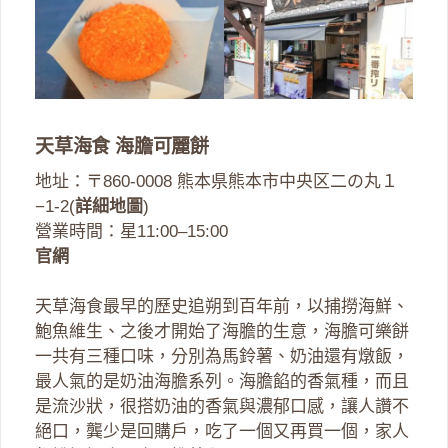
天草海食 海膽可麗餅
地址：〒860-0008 熊本県熊本市中央区二の丸１
−1-2(
詳細地圖
)
營業時間：星11:00–15:00
官網
天草海食最早的歷史追朔到百年前，以捕撈海鮮、
鮑魚維生、之後才開始了海膽的生意，海膽可樂餅
一共有三種口味，分別為馬鈴薯、奶油還有燉飯，
最人氣的是奶油海膽系列。海膽餡的香氣種，而且
是流沙狀，很搭奶油的香氣與濃郁口感，讓人讚不
絕口，龔少是回購戶，吃了一個又再買一個，家人