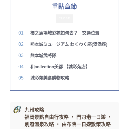
重點章節
CLOSE
櫻之馬場城彩苑如何去？ 交通位置
熊本城ミュージアム わくわく座(湧湧座)
熊本城武將隊
和collection美都 【城彩苑店】
城彩苑美食購物攻略
九州攻略
福岡景點自由行攻略
・
門司港一日遊
・
別府溫泉攻略
・
由布院一日遊散策攻略