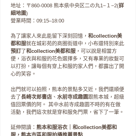
地址：〒860-0008 熊本県中央区二の丸1−１−2(
詳
細地圖
)
營業時間：09:15–18:00
為了讓家人來此能留下深刻回憶，
和collection美
都和服
就在城彩苑的商圈街道中，小布還特別來此
預訂
了
和collection美都和服
，可以說是相當方
便，浴衣與和服的花色選擇多，又有專業的妝髮可
以打扮，讓每個有穿上和服的家人們，都露出了開
心的笑容。
出門就可以拍照，熊本的景點多又近，我們還順便
去了
長崎次郎書店
、
水前寺成趣園
跟熊本城，超級
值回票價的阿。 其中水前寺成趣園不時的有在做
活動，我們這次就是穿和服免門票，省下了一筆。
延伸閱讀：
熊本和服浴衣｜和collection美都和
服，熊本市區和服拍攝推薦景點