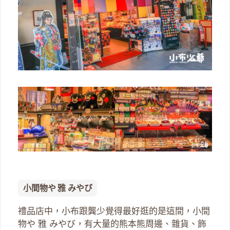
小間物や 雅 みやび
禮品店中，小布跟龔少覺得最好逛的是這間，小間
物や 雅 みやび，有大量的熊本熊周邊、雜貨、飾