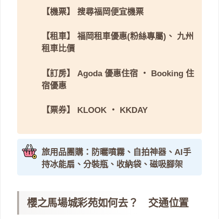
【機票】
搜尋福岡便宜機票
【租車】
福岡租車優惠(粉絲專屬)
、
九州
租車比價
【訂房】
Agoda 優惠住宿
・
Booking 住
宿優惠
【票券】
KLOOK
・
KKDAY
旅用品團購：防曬噴霧、自拍神器、AI手
持冰能扇、分裝瓶、收納袋、磁吸腳架
櫻之馬場城彩苑如何去？ 交通位置