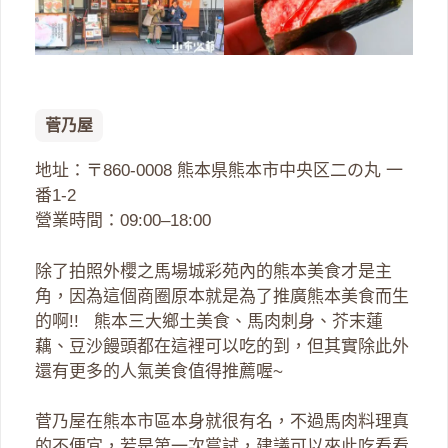
菅乃屋
地址：〒860-0008 熊本県熊本市中央区二の丸 一
番1-2
營業時間：09:00–18:00
除了拍照外櫻之馬場城彩苑內的熊本美食才是主
角，因為這個商圈原本就是為了推廣熊本美食而生
的啊!! 熊本三大鄉土美食、馬肉刺身、芥末蓮
藕、豆沙饅頭都在這裡可以吃的到，但其實除此外
還有更多的人氣美食值得推薦喔~
菅乃屋在熊本市區本身就很有名，不過馬肉料理真
的不便宜，若是第一次嘗試，建議可以來此吃看看