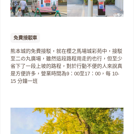
免費接駁車
熊本城的免費接駁，就在櫻之馬場城彩苑中，接駁
至二の丸廣場，雖然這段路程用走的也行，但至少
省下了一段上坡的路程，對於行動不便的人來說真
是方便許多，營業時間為9：00至17：00，每 10-
15 分鐘一班