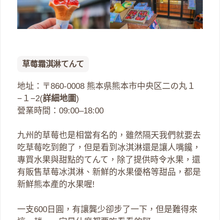
草莓霜淇淋てんて
地址：〒860-0008 熊本県熊本市中央区二の丸１
−１−2(
詳細地圖
)
營業時間：09:00–18:00
九州的草莓也是相當有名的，雖然隔天我們就要去
吃草莓吃到飽了，但是看到冰淇淋還是讓人嘴饞，
專買水果與甜點的てんて，除了提供時令水果，還
有販售草莓冰淇淋、新鮮的水果優格等甜品，都是
新鮮熊本產的水果喔!
一支600日圓，有讓龔少卻步了一下，但是難得來