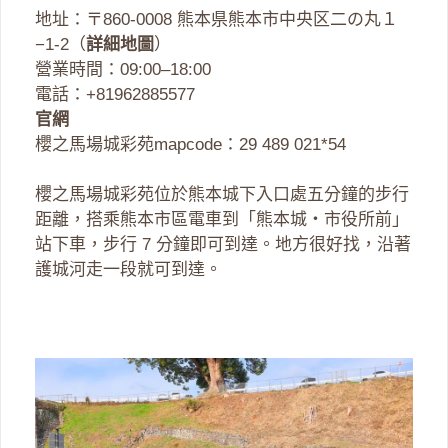
地址：〒860-0008 熊本県熊本市中央区二の丸１
−1-2（
詳細地圖
）
營業時間：09:00–18:00
電話：+81962885577
官網
櫻之馬場城彩苑mapcode：29 489 021*54
櫻之馬場城彩苑位於熊本城下入口處五分鐘的步行
距離，搭乘熊本市區電車到「熊本城・市役所前」
站下車，步行 7 分鐘即可到達。地方很好找，沿著
護城河走一段就可到達。