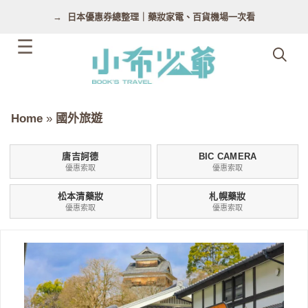
跳
日本優惠券總整理｜藥妝家電、百貨機場一次看
至
主
要
內
容
Home
»
國外旅遊
唐吉訶德
BIC CAMERA
優惠索取
優惠索取
松本清藥妝
札幌藥妝
優惠索取
優惠索取