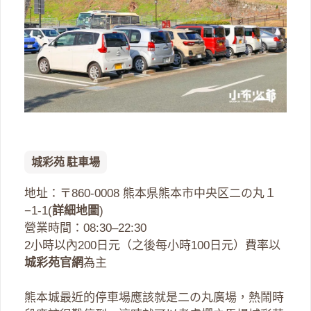
城彩苑 駐車場
地址：〒860-0008 熊本県熊本市中央区二の丸１
−1-1(
詳細地圖
)
營業時間：08:30–22:30
2小時以內200日元（之後每小時100日元）費率以
城彩苑官網
為主
熊本城最近的停車場應該就是二の丸廣場，熱鬧時