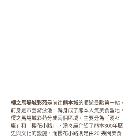
櫻之馬場城彩苑
是前往
熊本城
的順遊景點第一站，
前身是市營游泳池，轉身成了熊本人氣美食聖地，
櫻之馬場城彩苑分成兩個區域，主要分為「湧々
座」和「櫻花小路」，湧々座介紹了熊本300年歷
史與文化的設施，而櫻花小路則是由20 幾間美食