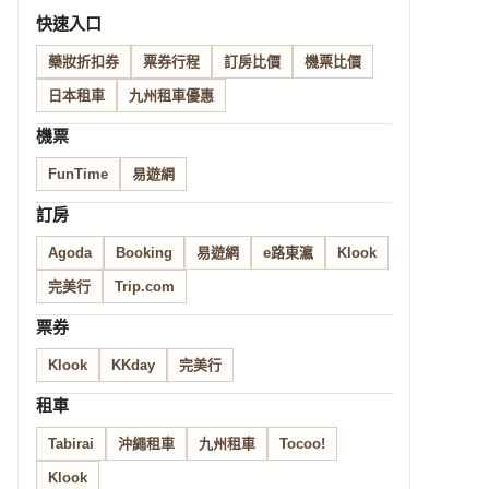
快速入口
藥妝折扣券
票券行程
訂房比價
機票比價
日本租車
九州租車優惠
機票
FunTime
易遊網
訂房
Agoda
Booking
易遊網
e路東瀛
Klook
完美行
Trip.com
票券
Klook
KKday
完美行
租車
Tabirai
沖繩租車
九州租車
Tocoo!
Klook