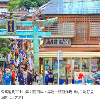
，登高遠眺富士山與湘南海岸，再吃一碗新鮮現撈的生吻仔魚
的【江之島】，...