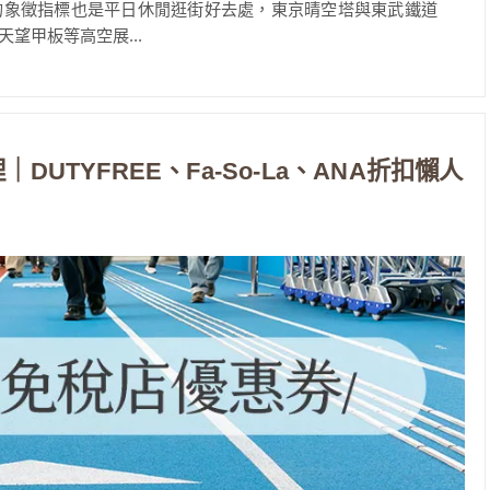
的象徵指標也是平日休閒逛街好去處，東京晴空塔與東武鐵道
望甲板等高空展...
DUTYFREE、Fa-So-La、ANA折扣懶人