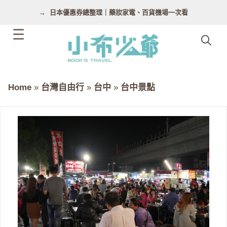
跳
日本優惠券總整理｜藥妝家電、百貨機場一次看
至
主
要
內
容
Home
»
台灣自由行
»
台中
»
台中景點