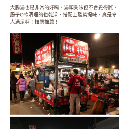
大腸湯也是非常的好喝，湯頭夠味但不會覺得膩，
腸子Q軟清理的也乾淨，搭配上酸菜提味，真是令
人滿足啊！推薦推薦！