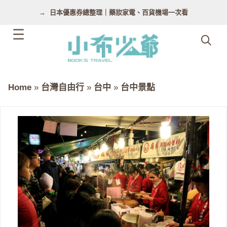
跳
日本優惠券總整理｜藥妝家電、百貨機場一次看
至
主
要
內
容
Home
»
台灣自由行
»
台中
»
台中景點