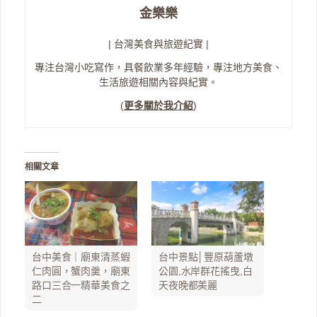
金樂樂
| 台灣美食與旅遊紀實 |
專注台灣小吃寫作，具餐飲業多年經驗，專注地方美食、
生活旅遊相關內容與紀實。
(
更多關於我介紹
)
相關文章
台中美食｜廟東清蒸蝦
台中景點│豐原葫蘆墩
仁肉圓，蟹肉羹，廟東
公園,水岸群花搖曳,白
路口三合一精華美食之
天夜晚都美麗
二