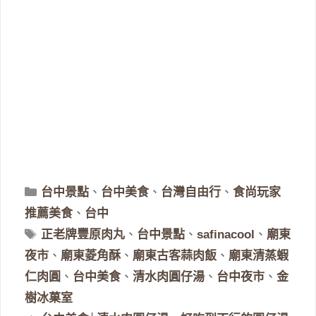
分
台中景點
、
台中美食
、
台灣自由行
、
食尚玩家
類
推薦美食
、
台中
標
正老牌豐原肉丸
、
台中景點
、
safinacool
、
廟東
籤
夜市
、
廟東菱角酥
、
廟東古客蒜肉飯
、
廟東清蒸蝦
仁肉圓
、
台中美食
、
清水肉圓仔湯
、
台中夜市
、
金
樹冰菓室