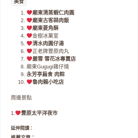
美食
廟東清蒸蝦仁肉圓
廟東古客蒜肉飯
廟東菱角酥
金樹冰菓室
清水肉圓仔湯
正老牌豐原肉丸
嚴雪 雪花冰專賣店
廟東Gugugi雞仔燒
永芳亭扁食 肉粽
魯肉賴小吃店
周邊景點
1.
豐原太平洋夜市
延伸閱讀：
推薦文章：