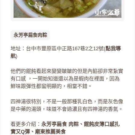
永芳亭扁食肉粽
地址：台中市豐原區中正路167巷2之12號(
點我導
航
)
他們的餛飩看起來變變皺皺的但是內餡卻非常紮實
有口感 ，一開始知道還以為是蝦肉在裡面，因為
鮮味跟彈性都蠻明顯的，相當不錯。
四神湯很特別，不是一般那種乳白色，而是灰色像
是中藥的湯頭，味道不會過濃且有四神湯的香氣。
看更多介紹：
永芳亭扁食 肉粽、餛飩皮薄口感扎
實又Q彈、廟東推薦美食