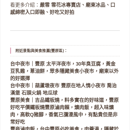
看更多介紹：
嚴雪 雪花冰專賣店、廟東冰品、口
感綿密入口即融、好吃又好拍
附近景點與美食推薦(豐原區)：
台中夜市｜豐原 太平洋夜市，30年臭豆腐，黃金
豆乳雞，蔥油餅，眾多隱藏美食小夜市，廟東以外
的好選擇
台中夜市｜葫蘆墩夜市 豐原在地人情小夜市 喬治
漢堡 石頭火鍋 地瓜球
豐原美食｜吉品鐵板燒，料多實在的好味道，豐原
好吃平價鐵板燒
豐原滷肉賴，爌肉飯，超入味爌
肉，高軟Q豬腳，香氣已瀰漫風中，有點貴但是非
常好吃
豐商滷肉飯，台中豐原必吃美食，肉羹湯，隱藏於