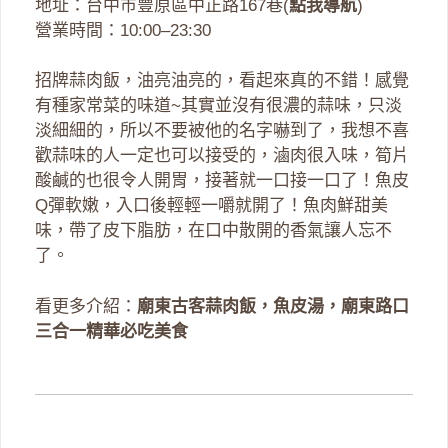
地址：台中市豐原區中正路167巷(
點我導航
)
營業時間：10:00–23:30
招牌蒜肉飯，油亮油亮的，看起來真的不錯！感覺
有種家常菜的味道~其實並沒有很濃的蒜味，只淡
淡細細的，所以不要被他的名字嚇到了，我想不喜
歡蒜味的人一定也可以接受的，滷肉很入味，筍片
酸鹹的也很令人開胃，接著就一口接一口了！魚皮
Q彈軟嫩，入口後輕輕一嚼就開了！魚肉鮮甜美
味，帶了皮下脂肪，在口中散開的香氣讓人忘不
了。
看更多介紹：
廟東古客蒜肉飯，魚皮湯，廟東路口
三合一精華必吃美食