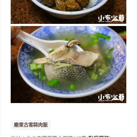
廟東古客蒜肉飯