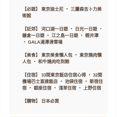
【必遊】
東京迪士尼
・
三鷹森吉卜力美
術館
【近郊】
河口湖一日遊
・
日光一日遊
・
鎌倉一日遊
・
江之島一日遊
・
輕井澤
・
GALA湯澤滑雪場
【美食】
東京美食懶人包
・
東京燒肉懶
人包
・
和牛燒肉吃到飽
【住宿】
33間東京飯店住宿心得
・
32間
機場巴士直達飯店
・
池袋住宿
・
新宿住
宿
・
銀座住宿
・
淺草住宿
・
上野住宿
【購物】
日本必買