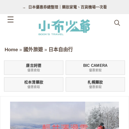
跳
日本優惠券總整理｜藥妝家電、百貨機場一次看
至
主
要
內
容
Home
»
國外旅遊
»
日本自由行
唐吉訶德
BIC CAMERA
優惠索取
優惠索取
松本清藥妝
札幌藥妝
優惠索取
優惠索取