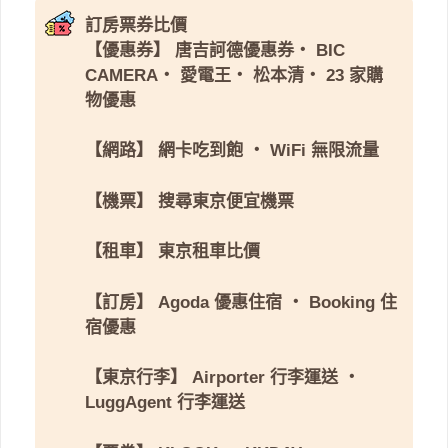
訂房票券比價
【優惠券】
唐吉訶德優惠券
・
BIC
CAMERA
・
愛電王
・
松本清
・
23 家購
物優惠
【網路】
網卡吃到飽
・
WiFi 無限流量
【機票】
搜尋東京便宜機票
【租車】
東京租車比價
【訂房】
Agoda 優惠住宿
・
Booking 住
宿優惠
【東京行李】
Airporter 行李運送
・
LuggAgent 行李運送