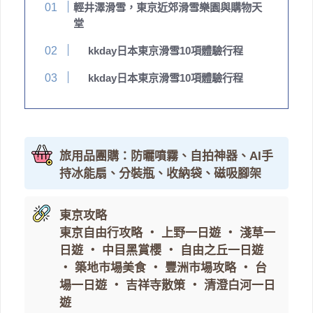
輕井澤滑雪，東京近郊滑雪樂園與購物天
堂
kkday日本東京滑雪10項體驗行程
kkday日本東京滑雪10項體驗行程
旅用品團購：防曬噴霧、自拍神器、AI手
持冰能扇、分裝瓶、收納袋、磁吸腳架
東京攻略
東京自由行攻略
・
上野一日遊
・
淺草一
日遊
・
中目黑賞櫻
・
自由之丘一日遊
・
築地市場美食
・
豐洲市場攻略
・
台
場一日遊
・
吉祥寺散策
・
清澄白河一日
遊