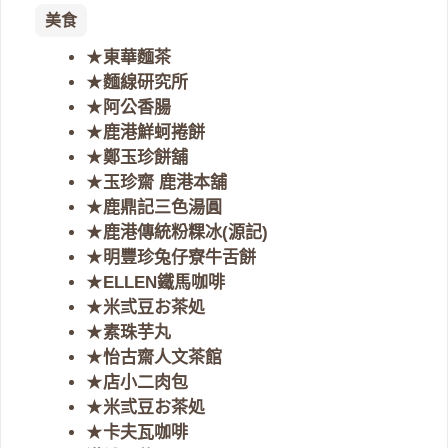
美食
★
東華麵茶
★
麵線研究所
★
阿公香腸
★
鹿港鮮蚵捲餅
★
鄭玉珍餅舖
★
玉珍齋 鹿港本舖
★
鹿鼎記三色湯圓
★
鹿港傳統粉粿冰(源記)
★
明豐珍兔仔寮牛舌餅
★
ELLEN鐵馬咖啡
★
米弎豆お茶処
★
素珠芋丸
★
怡古齋人文茶館
★
店小二肉包
★
米弎豆お茶処
★
卡夫瓦咖啡