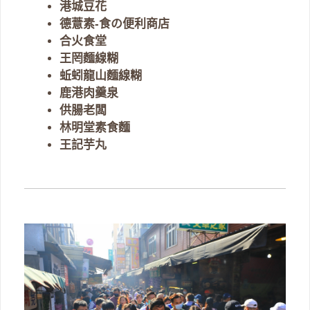
港城豆花
德薏素-食の便利商店
合火食堂
王罔麵線糊
蚯蚓龍山麵線糊
鹿港肉羹泉
供腸老闆
林明堂素食麵
王記芋丸