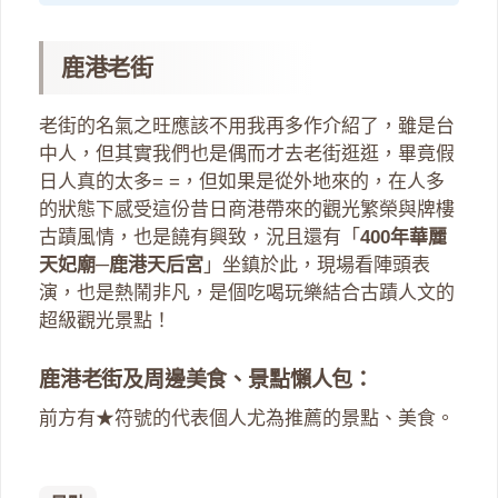
鹿港老街
老街的名氣之旺應該不用我再多作介紹了，雖是台
中人，但其實我們也是偶而才去老街逛逛，畢竟假
日人真的太多= =，但如果是從外地來的，在人多
的狀態下感受這份昔日商港帶來的觀光繁榮與牌樓
古蹟風情，也是饒有興致，況且還有「
400年華麗
天妃廟─鹿港天后宮
」坐鎮於此，現場看陣頭表
演，也是熱鬧非凡，是個吃喝玩樂結合古蹟人文的
超級觀光景點！
鹿港老街及周邊美食、景點懶人包：
前方有★符號的代表個人尤為推薦的景點、美食。