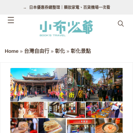
跳
日本優惠券總整理｜藥妝家電、百貨機場一次看
至
主
要
內
容
Home
»
台灣自由行
»
彰化
»
彰化景點