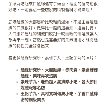
芋頭丸吃起來口感綿遇有芋頭香，裡面的瘦肉也很
好吃，一定要沾一些店家的特製醬料才夠味喔！
鹿港麵線的大都屬於比較輕的湯頭，不過主要是麵
線的口感很好，做得比一般的還要細、還要扎實，
入口細如髮絲的細流口感跟一咬而斷的俐落感讓人
想再來一碗，當然也是需要好的烹煮技術才能將麵
線的特性完全發會出來~
看更多麵線研究所、素珠芋丸、王記芋丸的照片：
麵線研究所、大腸麵線、赤肉羹、素食菇菇
麵線、美味再次造訪
素珠芋丸、老街超人氣排隊小吃、各大節目
媒體報導名店
王記芋丸、真材實料傳統小吃、芋香口感綿
密的銅板美食