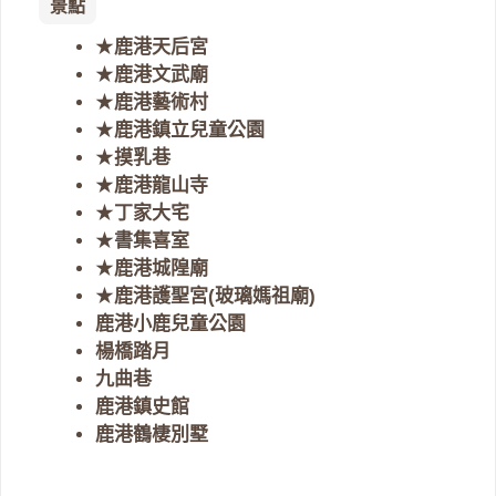
景點
★
鹿港天后宮
★
鹿港文武廟
★
鹿港藝術村
★
鹿港鎮立兒童公園
★
摸乳巷
★
鹿港龍山寺
★
丁家大宅
★
書集喜室
★
鹿港城隍廟
★
鹿港護聖宮(玻璃媽祖廟)
鹿港小鹿兒童公園
楊橋踏月
九曲巷
鹿港鎮史館
鹿港鶴棲別墅