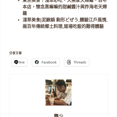
東京美食｜淺草必吃，大黑家天婦羅，百年
本店，懷念黑嘛嘛的甜鹹醬汁與炸海老天婦
羅
淺草美食|泥鰍鍋 駒形どぜう,體驗江戶風情,
兩百年傳統鄉土料理,道場吃飯的難得體驗
分享文章
line
Facebook
Threads
龔少