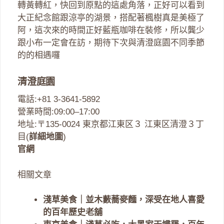
轉黃轉紅，快回到原點的這處角落，正好可以看到
大正紀念館跟涼亭的湖景，搭配著楓樹真是美極了
阿，這次來的時間正好藍瓶咖啡在裝修，所以龔少
跟小布一定會在訪，期待下次與清澄庭園不同季節
的的相遇囉
清澄庭園
電話:+81 3-3641-5892
營業時間:09:00–17:00
地址:〒135-0024 東京都江東区３ 江東区清澄３丁
目(
詳細地圖
)
官網
相關文章
淺草美食｜並木藪蕎麥麵，深受在地人喜愛
的百年歷史老舖