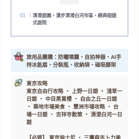
清澄庭園，漫步清澄白河市區，經典迴遊
式庭院
旅用品團購：防曬噴霧、自拍神器、AI手
持冰能扇、分裝瓶、收納袋、磁吸腳架
東京攻略
東京自由行攻略
・
上野一日遊
・
淺草一
日遊
・
中目黑賞櫻
・
自由之丘一日遊
・
築地市場美食
・
豐洲市場攻略
・
台
場一日遊
・
吉祥寺散策
・
清澄白河一日
遊
【必遊】
東京迪士尼
・
三鷹森吉卜力美