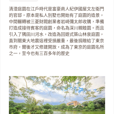
清澄庭園在江戶時代是富豪商人紀伊國屋文左衛門
的官邸，原本是私人別墅也開始有了庭園的造景，
中間輾轉被三菱財閥創業者岩崎彌太郎收購，準備
打造成接待賓客的庭園，命名為深川親睦園。而且
引入了隅田川河水，改造為回遊式築山林泉庭園，
直到關東大地震這裡受損嚴重，最後捐贈給了東京
市府，爾後才又修建開放，成為了東京的庭園名所
之一，至今也有三百多年的歷史