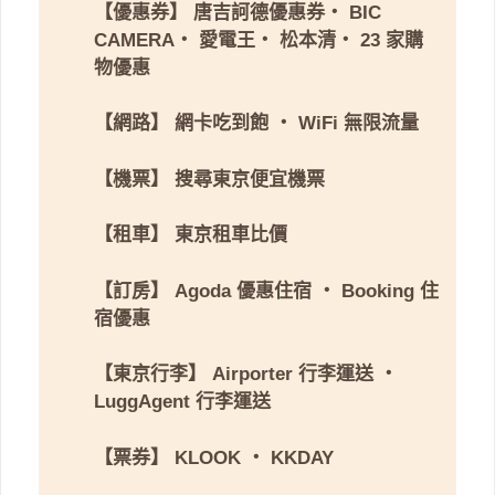
【優惠券】
唐吉訶德優惠券
・
BIC
CAMERA
・
愛電王
・
松本清
・
23 家購
物優惠
【網路】
網卡吃到飽
・
WiFi 無限流量
【機票】
搜尋東京便宜機票
【租車】
東京租車比價
【訂房】
Agoda 優惠住宿
・
Booking 住
宿優惠
【東京行李】
Airporter 行李運送
・
LuggAgent 行李運送
【票券】
KLOOK
・
KKDAY