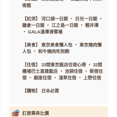
術館
【近郊】
河口湖一日遊
・
日光一日遊
・
鎌倉一日遊
・
江之島一日遊
・
輕井澤
・
GALA湯澤滑雪場
【美食】
東京美食懶人包
・
東京燒肉懶
人包
・
和牛燒肉吃到飽
【住宿】
33間東京飯店住宿心得
・
32間
機場巴士直達飯店
・
池袋住宿
・
新宿住
宿
・
銀座住宿
・
淺草住宿
・
上野住宿
【購物】
日本必買
訂房票券比價