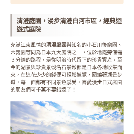
清澄庭園，漫步清澄白河市區，經典迴
遊式庭院
充滿江東風情的
清澄庭園
與知名的小石川後樂園、
六義園等同為日本九大庭院之一，位於地鐵旁僅需
３分鐘的路程，是從明治時代留下的珍貴資產，至
今的湖景與珍貴景觀名石景緻都是日本各地收集而
來，在這花少少的錢便可輕鬆遊覽，圍繞著湖景步
道，每一面都有不同景色感受，喜愛漫步日式庭園
的朋友們可千萬不要錯過了！