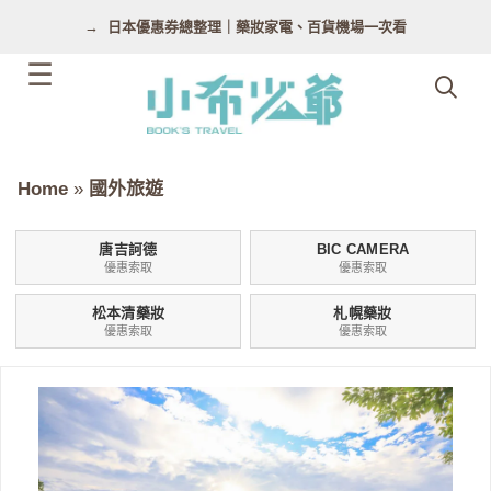
跳
日本優惠券總整理｜藥妝家電、百貨機場一次看
至
主
要
內
容
Home
»
國外旅遊
唐吉訶德
BIC CAMERA
優惠索取
優惠索取
松本清藥妝
札幌藥妝
優惠索取
優惠索取