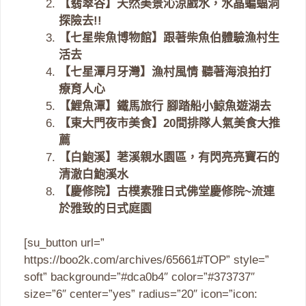
【翡翠谷】天然美景沁涼戲水，水晶蝙蝠洞
探險去!!
【七星柴魚博物館】跟著柴魚伯體驗漁村生
活去
【七星潭月牙灣】漁村風情 聽著海浪拍打
療育人心
【鯉魚潭】鐵馬旅行 腳踏船小鯨魚遊湖去
【東大門夜市美食】20間排隊人氣美食大推
薦
【白鮑溪】荖溪親水園區，有閃亮亮寶石的
清澈白鮑溪水
【慶修院】古樸素雅日式佛堂慶修院~流連
於雅致的日式庭園
[su_button url=”
https://boo2k.com/archives/65661#TOP” style=”
soft” background=”#dca0b4″ color=”#373737″
size=”6″ center=”yes” radius=”20″ icon=”icon: