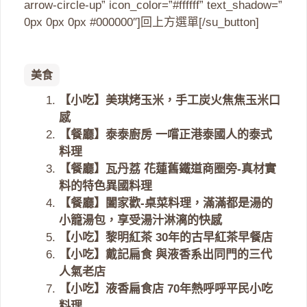
arrow-circle-up” icon_color=”#ffffff” text_shadow=”
0px 0px 0px #000000″]回上方選單[/su_button]
美食
【小吃】美琪烤玉米，手工炭火焦焦玉米口
感
【餐廳】泰泰廚房 一嚐正港泰國人的泰式
料理
【餐廳】瓦丹荔 花蓮舊鐵道商圈旁-真材實
料的特色異國料理
【餐廳】闔家歡-桌菜料理，滿滿都是湯的
小籠湯包，享受湯汁淋漓的快感
【小吃】黎明紅茶 30年的古早紅茶早餐店
【小吃】戴記扁食 與液香系出同門的三代
人氣老店
【小吃】液香扁食店 70年熱呼呼平民小吃
料理