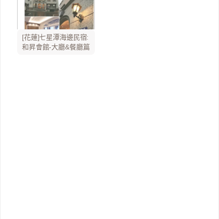
[花蓮]七星潭海邊民宿:
和昇會館-大廳&餐廳篇