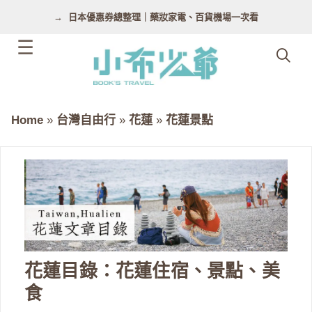
跳
日本優惠券總整理｜藥妝家電、百貨機場一次看
至
主
要
內
容
Home
»
台灣自由行
»
花蓮
»
花蓮景點
花蓮目錄：花蓮住宿、景點、美
食