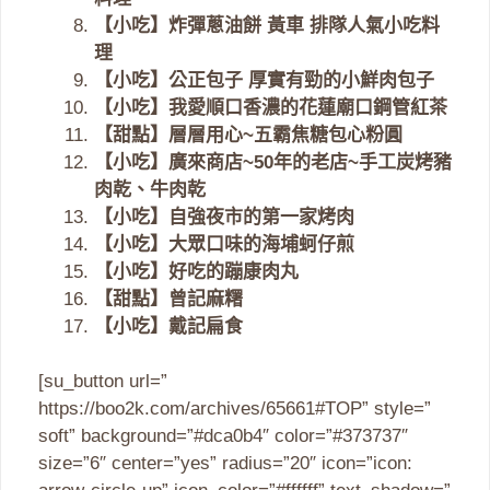
【小吃】炸彈蔥油餅 黃車 排隊人氣小吃料
理
【小吃】公正包子 厚實有勁的小鮮肉包子
【小吃】我愛順口香濃的花蓮廟口鋼管紅茶
【甜點】層層用心~五霸焦糖包心粉圓
【小吃】廣來商店~50年的老店~手工炭烤豬
肉乾、牛肉乾
【小吃】自強夜市的第一家烤肉
【小吃】大眾口味的海埔蚵仔煎
【小吃】好吃的蹦康肉丸
【甜點】曾記麻糬
【小吃】戴記扁食
[su_button url=”
https://boo2k.com/archives/65661#TOP” style=”
soft” background=”#dca0b4″ color=”#373737″
size=”6″ center=”yes” radius=”20″ icon=”icon: