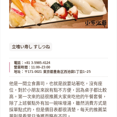
立喰い寿し すしつね
電話：+81 3-5985-4124
營業時間：11:00–23:00
地址：〒171-0021 東京都豊島区西池袋1丁目1−25
他是一間立食壽司，也就是說要站著吃，沒有座
位，對於小朋友來說有點不方便，因為桌子都比較
高。第一次來的話很推薦大家來吃他的午餐套餐，
除了上述餐點外有加一碗味增湯，雖然消費方式是
採單點式的，但是價目表都很清楚，每天的推薦菜
單則是看當日漁獲而略有不同。