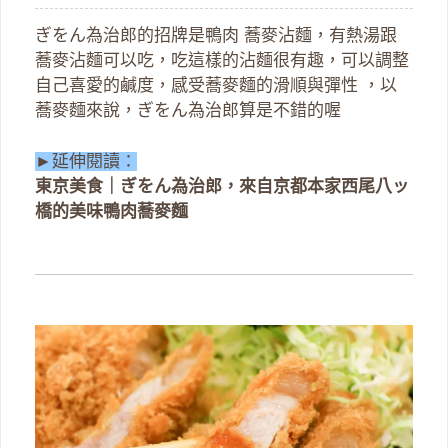
ぎをん為治郎的招牌是鴨肉 蕎麥沾麵，有熱湯跟
蕎麥沾麵可以吃，吃這樣的沾麵很有趣，可以調整
自己喜愛的鹹度，感受蕎麥麵的滑順與彈性 ，以
蕎麥麵來說，ぎをん為治郎算是不錯的喔
►延伸閱讀：
東京美食｜ぎをん為治郎，來自京都本家西尾八ッ
橋的美味鴨肉蕎麥麵