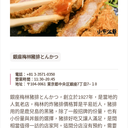
銀座梅林豬排とんかつ
電話：+81 3-3571-0350
營業時間：11:30–20:45
地址：〒104-0061 東京都中央区銀座7丁目7−１0
銀座梅林豬排とんかつ，創立於1927年，是當地的
人氣老店，梅林的炸豬排價格算是平易近人，豬排
用的是鹿兒島的黑豬，除了一般招牌的份量，也有
小份量與丼飯的選擇，豬排好吃又讓人滿足，是間
相當值得一訪的店家阿。這間分店沒有預約，需要