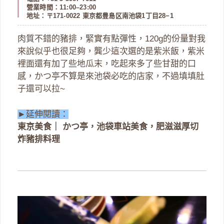
營業時間：11:00–23:00
地址：〒171-0022 東京都豊島区南池袋1丁目28−1
肉質不錯的豬排，緊實有點彈性，120g的份量對我
來說似乎也很足夠，龔少這次選的是紫米飯，紫米
裡面還有加了些地瓜末，吃起來多了些甘甜的口
感，かつ亭不算是來池袋必吃的店家，不過填填肚
子還可以拉~
►延伸閱讀：
東京美食｜ かつ亭，池袋車站美食，肥滋滋厚切
炸豬排料理