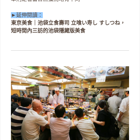
►延伸閱讀：
東京美食｜池袋立食壽司 立喰い寿し すしつね，
短時間內三訪的池袋隱藏版美食