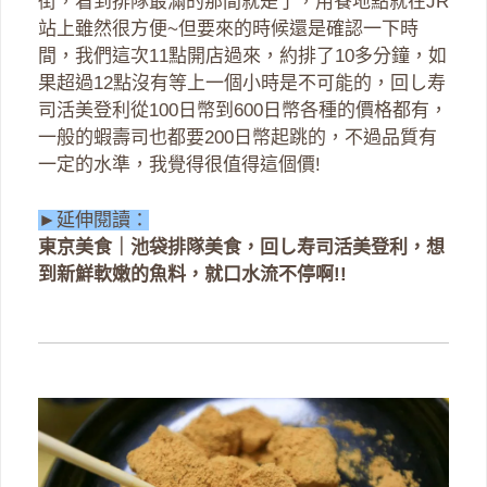
街，看到排隊最滿的那間就是了，用餐地點就在JR
站上雖然很方便~但要來的時候還是確認一下時
間，我們這次11點開店過來，約排了10多分鐘，如
果超過12點沒有等上一個小時是不可能的，回し寿
司活美登利從100日幣到600日幣各種的價格都有，
一般的蝦壽司也都要200日幣起跳的，不過品質有
一定的水準，我覺得很值得這個價!
►延伸閱讀：
東京美食｜池袋排隊美食，回し寿司活美登利，想
到新鮮軟嫩的魚料，就口水流不停啊!!