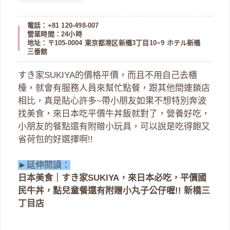
電話：+81 120-498-007
營業時間：24小時
地址：〒105-0004 東京都港区新橋3丁目10−9 ホテル新橋
三番館
すき家SUKIYA的價格平價，而且不用自己去櫃
檯，就會有服務人員來幫忙點餐，跟其他間連鎖店
相比，真是貼心許多~帶小朋友如果不想特別奔波
找美食，來日本吃平價牛丼飯就對了，營養好吃，
小朋友的餐點還有附贈小玩具，可以說是吃得飽又
省荷包的好選擇啊!!
►延伸閱讀：
日本美食｜すき家SUKIYA，來日本必吃，平價國
民牛丼，點兒童餐還有附贈小丸子公仔喔!! 新橋三
丁目店