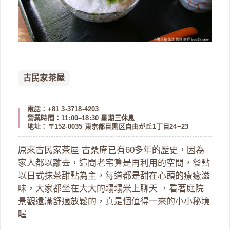
古民家茶屋
電話：+81 3-3718-4203
營業時間：11:00–18:30 星期三休息
地址：〒152-0035 東京都目黒区自由が丘1丁目24−23
原來古民家茶屋 古桑庵已有60多年的歷史，因為
家人都以離去，這間老宅算是再利用的空間，餐點
以日式抹茶甜點為主，每道都是甜在心頭的療癒滋
味，大家都坐在大大的塌塌米上聊天 ，看著庭院
景觀還滿舒適放鬆的，真是個值得一來的小小秘境
喔