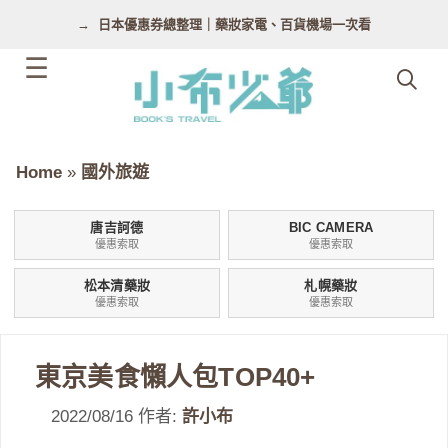
跳
日本優惠券總整理｜藥妝家電、百貨機場一次看
至
主
要
內
容
Home
»
國外旅遊
唐吉訶德
BIC CAMERA
優惠索取
優惠索取
松本清藥妝
札幌藥妝
優惠索取
優惠索取
東京美食懶人包TOP40+
2022/08/16
作者:
許小布