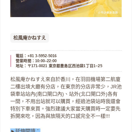
松風庵かねすえ
電話：+81 3-5952-5016
營業時間：10:00–22:00
地址：〒171-0021 東京都豊島区西池袋1丁目1−25
松風庵かねすえ來自於香川，在羽田機場第二航廈
二樓出境大廳有分店，在東京的分店非常少，JR池
袋車站站內(南口閘口內)、站外(北口閘口外)各有
一間，不用出站就可以購買，經過池袋站時我還會
特別下車來買。強烈建議大家當天購買時一定要先
拆開來吃，因為與放隔天的口感完全不一樣!!!
►延伸閱讀：