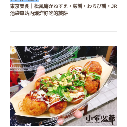
東京美食｜松風庵かねすえ，蕨餅，わらび餅，JR
池袋車站內爆炸好吃的蕨餅